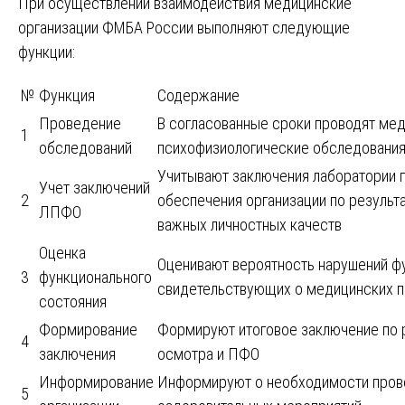
При осуществлении взаимодействия медицинские
организации ФМБА России выполняют следующие
функции:
№
Функция
Содержание
Проведение
В согласованные сроки проводят ме
1
обследований
психофизиологические обследования
Учитывают заключения лаборатории 
Учет заключений
2
обеспечения организации по результ
ЛПФО
важных личностных качеств
Оценка
Оценивают вероятность нарушений фу
3
функционального
свидетельствующих о медицинских п
состояния
Формирование
Формируют итоговое заключение по 
4
заключения
осмотра и ПФО
Информирование
Информируют о необходимости пров
5