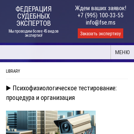
Skip
Ждем ваших заявок!
ФЕДЕРАЦИЯ
to
+7 (995) 100-33-55
СУДЕБНЫХ
content
info@fse.ms
ЭКСПЕРТОВ
Мы проводим более 45 видов
Заказать экспертизу
экспертиз!
МЕНЮ
LIBRARY
▶️ Психофизиологическое тестирование:
процедура и организация