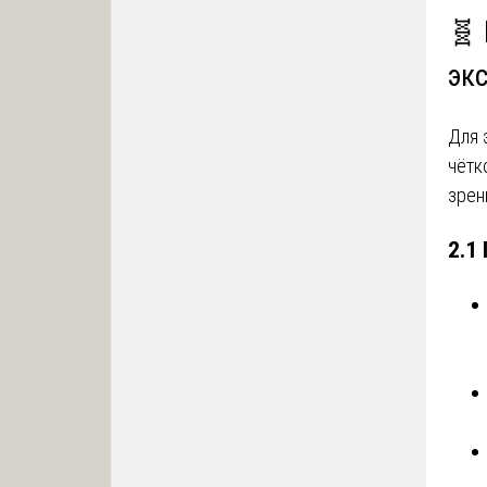
🧬
эк
Для 
чётк
зрен
2.1