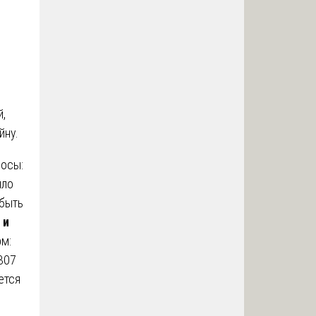
й,
йну.
росы:
ыло
 быть
 и
м:
307
ется