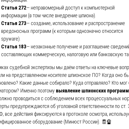
Статья 272
— неправомерный доступ к компьютерной
информации (в том числе внедрение шпиона).
Статья 273
— создание, использование и распространение
вредоносных программ (к которым однозначно относится
spyware).
Статья 183
— незаконные получение и разглашение сведени
составляющих коммерческую, налоговую или банковскую та
мках судебной экспертизы мы даём ответы на ключевые воп
 ли на представленном носителе шпионское ПО? Когда оно б
новлено? Какие данные собирало? Куда отправляло? Кто мог
иатором? Именно поэтому
выявление шпионских программ
лжно проводиться с соблюдением всех процессуальных нор
ерты предупреждаются об уголовной ответственности по ст. 
Ф, все действия фиксируются в протоколе осмотра, использу
ифицированное оборудование (Минюст России). 🧾🔏