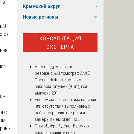
я в
Крымский округ
Новые регионы
. В
о ст.
КОНСУЛЬТАЦИЯ
ЭКСПЕРТА
ение
ия.
Александр
Магнитно-
резонансный томограф ANKE
Openmark 4000 с полным
набором катушек (9 шт), год
выпуска 201...
ам,
Елена
Нужна экспертиза наличия
или отсутствия выполненных
я с
работ по расчистке реки и
замеры выемки донно...
вом
Ольга
Добрый день. В рамках
арных
закона о защите прав