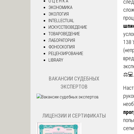
О Ц Е Н К А
след
ЭКОНОМИКА
слож
ЭКОЛОГИЯ
проц
INTELLECTUAL
шпио
ИСКУССТВОВЕДЕНИЕ
усло
ТОВАРОВЕДЕНИЕ
ЛАБОРАТОРИЯ
138 
ФОНОСКОПИЯ
(неп
РЕЦЕНЗИРОВАНИЕ
вред
LIBRARY
эксп
⚖️💻
ВАКАНСИИ СУДЕБНЫХ
ЭКСПЕРТОВ
Наст
руко
необ
прог
ЛИЦЕНЗИИ И СЕРТИФИКАТЫ
попы
сегм