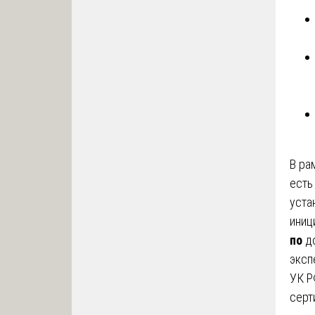
В ра
есть
уста
иниц
по
до
эксп
УК Р
серт