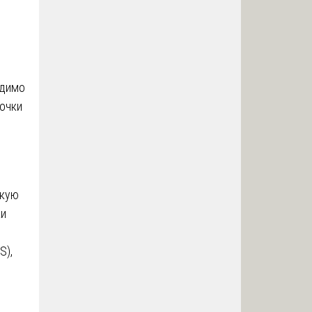
димо
точки
скую
ки
S),