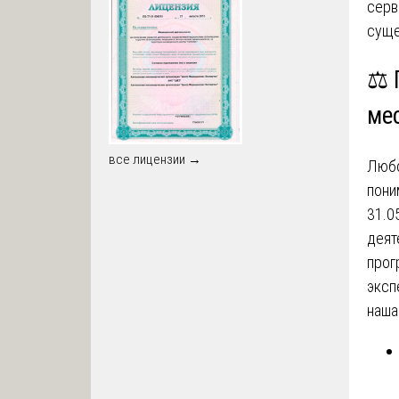
серв
суще
⚖️ 
ме
все лицензии →
Люб
пони
31.0
деят
прог
эксп
наша