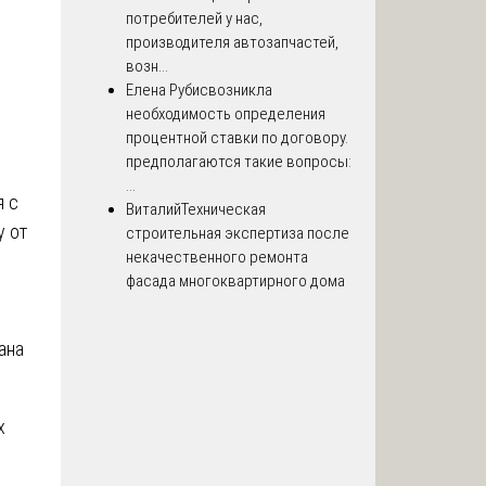
о
потребителей у нас,
производителя автозапчастей,
возн...
Елена Рубис
возникла
необходимость определения
процентной ставки по договору.
предполагаются такие вопросы:
...
я с
Виталий
Техническая
у от
строительная экспертиза после
некачественного ремонта
фасада многоквартирного дома
ана
х