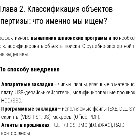
 Глава 2. Классификация объектов
спертизы: что именно мы ищем?
эффективного
выявления шпионских программ и по
необхо
о классифицировать объекты поиска. С судебно-экспертной 
ия выделяем:
 По способу внедрения
Аппаратные закладки
— чипы-шпионы, впаянные в материн
плату, USB-девайсы-кейлоггеры, модифицированные прошив
HDD/SSD.
Программные закладки
— исполняемые файлы (EXE, DLL, SY
скрипты (VBS, PS1, JS), макросы (Office, PDF).
Агенты в прошивках
— UEFI/BIOS, BMC (iLO, iDRAC), RAID-
контроллеры.