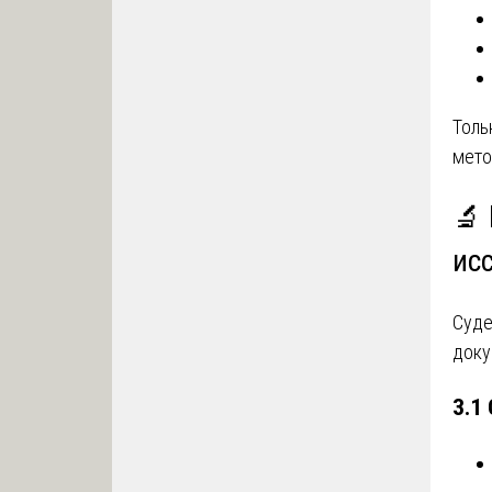
Толь
мет
🔬 
ис
Суде
доку
3.1