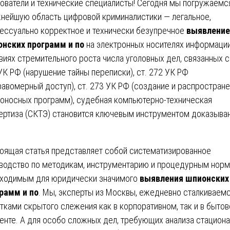
ователи и технические специалисты! Сегодня мы погружаемс
нейшую область цифровой криминалистики — легальное,
ессуально корректное и технически безупречное
выявление
нских программ и по
на электронных носителях информации
виях стремительного роста числа уголовных дел, связанных с
УК РФ (нарушение тайны переписки), ст. 272 УК РФ
равомерный доступ), ст. 273 УК РФ (создание и распростран
оносных программ), судебная компьютерно-техническая
ертиза (СКТЭ) становится ключевым инструментом доказыван
оящая статья представляет собой систематизированное
водство по методикам, инструментарию и процедурным норм
ходимым для юридически значимого
выявления шпионских
рамм и по
. Мы, эксперты из Москвы, ежедневно сталкиваемс
тками скрытого слежения как в корпоративном, так и в быто
енте. А для особо сложных дел, требующих анализа стацион