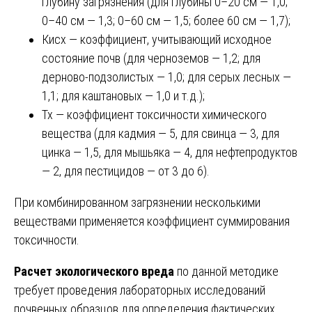
глубину загрязнения (для глубины 0–20 см — 1,0;
0–40 см — 1,3; 0–60 см — 1,5; более 60 см — 1,7);
Кисх — коэффициент, учитывающий исходное
состояние почв (для черноземов — 1,2; для
дерново-подзолистых — 1,0; для серых лесных —
1,1; для каштановых — 1,0 и т.д.);
Тх — коэффициент токсичности химического
вещества (для кадмия — 5, для свинца — 3, для
цинка — 1,5, для мышьяка — 4, для нефтепродуктов
— 2, для пестицидов — от 3 до 6).
При комбинированном загрязнении несколькими
веществами применяется коэффициент суммирования
токсичности.
Расчет экологического вреда
по данной методике
требует проведения лабораторных исследований
почвенных образцов для определения фактических