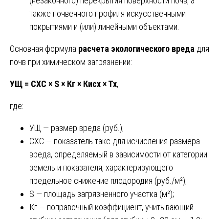
(незаконного) перекрытия поверхности почв, а
также почвенного профиля искусственными
покрытиями и (или) линейными объектами.
Основная формула
расчета экологического вреда
для
почв при химическом загрязнении:
УЩ = СХС × S × Кг × Кисх × Тх
,
где:
УЩ — размер вреда (руб.);
СХС — показатель такс для исчисления размера
вреда, определяемый в зависимости от категории
земель и показателя, характеризующего
предельное снижение плодородия (руб./м²);
S — площадь загрязненного участка (м²);
Кг — поправочный коэффициент, учитывающий