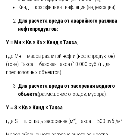
Кинд — коэффициент инфляции (индексации).
Для расчета вреда от аварийного разлива
нефтепродуктов:
У = Мн × Кв × Кз × Кинд × Такса
,
где Мн — масса разлитой нефти (нефтепродуктов)
(тонн), Такса — базовая такса (10 000 руб./т для
пресноводных объектов).
Для расчета вреда от засорения водного
объекта
(размещение отходов, мусора):
У = S × Кв × Кинд × Такса
,
где S — площадь засорения (м²), Такса — 500 руб./м².
Масса сброшенного загрязняющего вещества