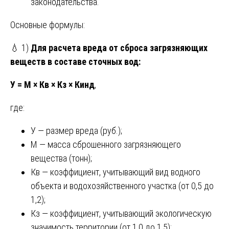
законодательства.
Основные формулы:
💧 1)
Для расчета вреда от сброса загрязняющих
веществ в составе сточных вод:
У = М × Кв × Кз × Кинд
,
где:
У — размер вреда (руб.);
М — масса сброшенного загрязняющего
вещества (тонн);
Кв — коэффициент, учитывающий вид водного
объекта и водохозяйственного участка (от 0,5 до
1,2);
Кз — коэффициент, учитывающий экологическую
значимость территории (от 1,0 до 1,5);