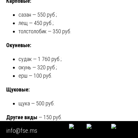
Карповые:
сазан — 550 руб.;
лещ — 450 руб.;
толстолобик — 350 руб.
Окуневые:
судак — 1 760 руб.;
окунь — 320 руб.;
ерш — 100 руб.
Щуковые:
щука — 500 руб.
Другие виды
— 150 руб.
info@fse.ms
Также установлены таксы за: