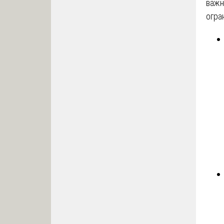
важн
огра