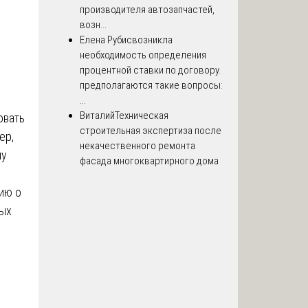
производителя автозапчастей,
возн...
Елена Рубис
возникла
необходимость определения
процентной ставки по договору.
предполагаются такие вопросы:
...
Виталий
Техническая
овать
строительная экспертиза после
ер,
некачественного ремонта
ну
фасада многоквартирного дома
ию о
ных
.