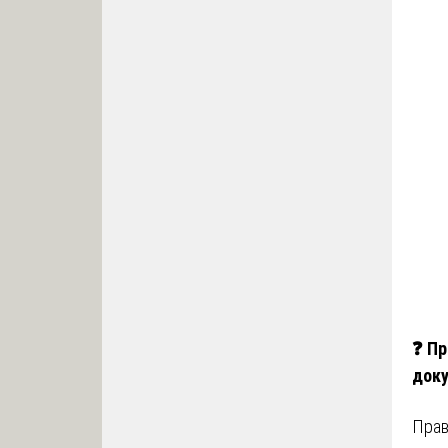
❓
Пр
док
Прав