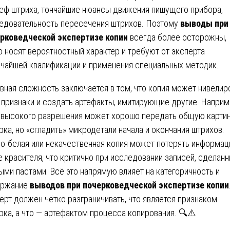
еф штриха, тончайшие нюансы движения пишущего прибора,
едовательность пересечения штрихов. Поэтому
выводы при
рковедческой экспертизе копии
всегда более осторожны,
о носят вероятностный характер и требуют от эксперта
чайшей квалификации и применения специальных методик.
вная сложность заключается в том, что копия может нивелир
 признаки и создать артефакты, имитирующие другие. Наприм
 высокого разрешения может хорошо передать общую карти
рка, но «сгладить» микродетали начала и окончания штрихов.
о-белая или некачественная копия может потерять информац
е красителя, что критично при исследовании записей, сделан
ыми пастами. Всё это напрямую влияет на категоричность и
ержание
выводов при почерковедческой экспертизе копии
ерт должен чётко разграничивать, что является признаком
рка, а что — артефактом процесса копирования. 🔍⚠️