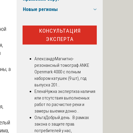
Новые регионы
ной
КОНСУЛЬТАЦИЯ
ЭКСПЕРТА
я,
я
Александр
Магнитно-
резонансный томограф ANKE
ны, а
Openmark 4000 с полным
набором катушек (9 шт), год
выпуска 201...
Елена
Нужна экспертиза наличия
или отсутствия выполненных
работ по расчистке реки и
я,
замеры выемки донно...
ь
Ольга
Добрый день. В рамках
целый
закона о защите прав
има,
потребителей у нас,