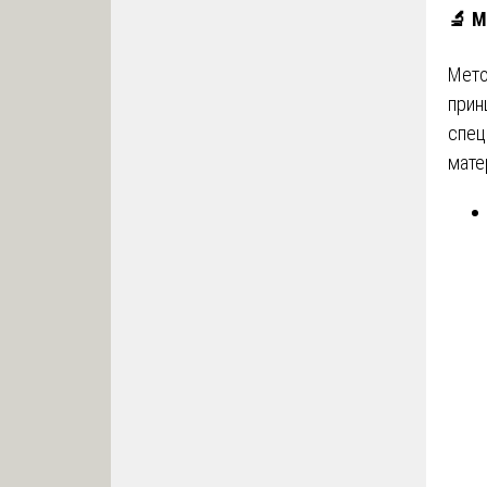
🔬
М
Мето
прин
спец
мате