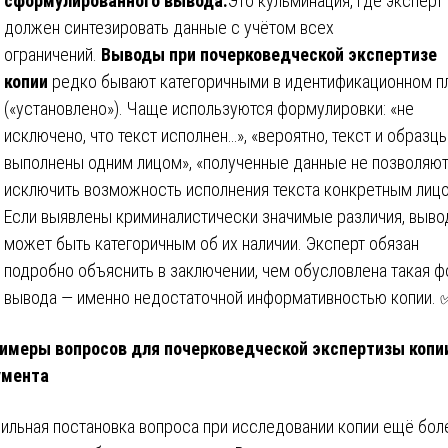
сформулированного вывода.
Это кульминация, где эксперт
должен синтезировать данные с учётом всех
ограничений.
Выводы при почерковедческой экспертизе
копии
редко бывают категоричными в идентификационном п
(«установлено»). Чаще используются формулировки: «не
исключено, что текст исполнен…», «вероятно, текст и образц
выполнены одним лицом», «полученные данные не позволяю
исключить возможность исполнения текста конкретным лицо
Если выявлены криминалистически значимые различия, выво
может быть категоричным об их наличии. Эксперт обязан
подробно объяснить в заключении, чем обусловлена такая 
вывода — именно недостаточной информативностью копии.
имеры вопросов для почерковедческой экспертизы копи
умента
ильная постановка вопроса при исследовании копии ещё бол