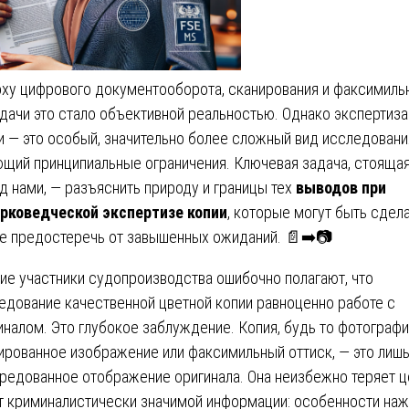
оху цифрового документооборота, сканирования и факсимиль
дачи это стало объективной реальностью. Однако экспертиза
и — это особый, значительно более сложный вид исследовани
щий принципиальные ограничения. Ключевая задача, стояща
д нами, — разъяснить природу и границы тех
выводов при
рковедческой экспертизе копии
, которые могут быть сдела
е предостеречь от завышенных ожиданий. 📄➡️📷
ие участники судопроизводства ошибочно полагают, что
едование качественной цветной копии равноценно работе с
иналом. Это глубокое заблуждение. Копия, будь то фотографи
ированное изображение или факсимильный оттиск, — это лиш
редованное отображение оригинала. Она неизбежно теряет 
т криминалистически значимой информации: особенности наж