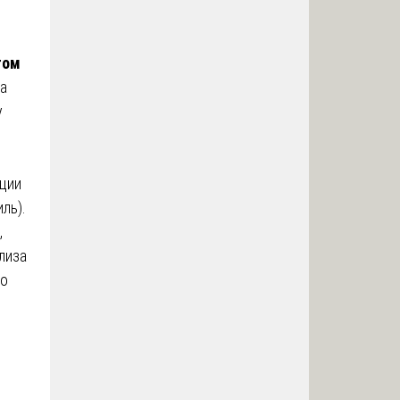
том
а
у
рции
ль).
,
лиза
но