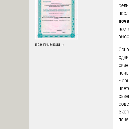
рель
посл
поче
част
высо
все лицензии →
Осно
одни
скан
поче
Черн
цвет
разн
сод
Эксп
поче