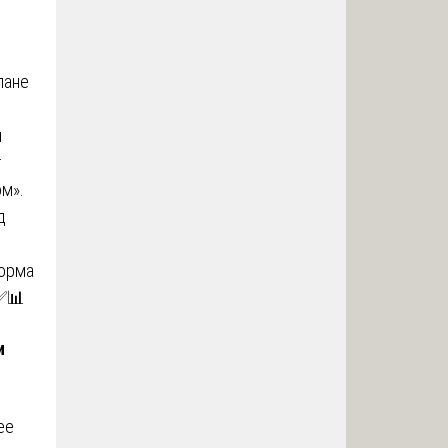
лане
ы
т
м».
д
форма
 ✅📊
и
ее