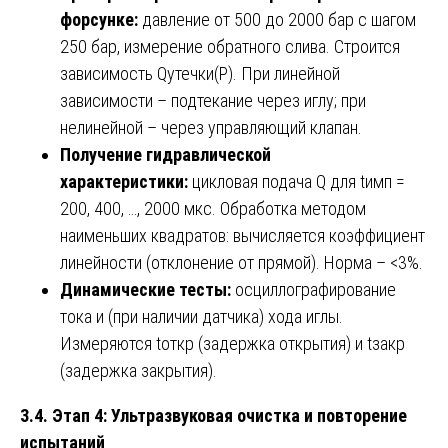
форсунке:
давление от 500 до 2000 бар с шагом
250 бар, измерение обратного слива. Строится
зависимость Qутечки(P). При линейной
зависимости – подтекание через иглу; при
нелинейной – через управляющий клапан.
Получение гидравлической
характеристики:
цикловая подача Q для tимп =
200, 400, …, 2000 мкс. Обработка методом
наименьших квадратов: вычисляется коэффициент
линейности (отклонение от прямой). Норма – <3%.
Динамические тесты:
осциллографирование
тока и (при наличии датчика) хода иглы.
Измеряются tоткр (задержка открытия) и tзакр
(задержка закрытия).
3.4. Этап 4: Ультразвуковая очистка и повторение
испытаний