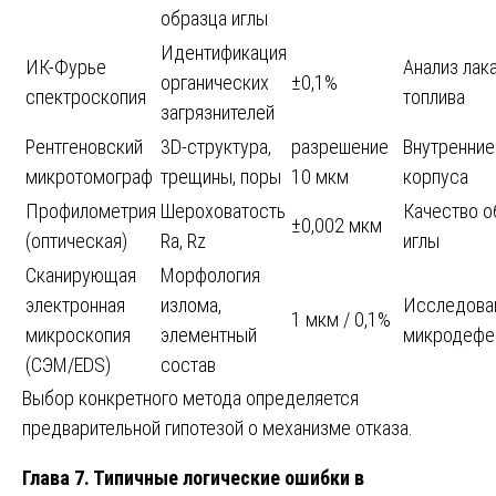
образца иглы
Идентификация
ИК-Фурье
Анализ лака
органических
±0,1%
спектроскопия
топлива
загрязнителей
Рентгеновский
3D-структура,
разрешение
Внутренни
микротомограф
трещины, поры
10 мкм
корпуса
Профилометрия
Шероховатость
Качество о
±0,002 мкм
(оптическая)
Ra, Rz
иглы
Сканирующая
Морфология
электронная
излома,
Исследова
1 мкм / 0,1%
микроскопия
элементный
микродефе
(СЭМ/EDS)
состав
Выбор конкретного метода определяется
предварительной гипотезой о механизме отказа.
Глава 7. Типичные логические ошибки в