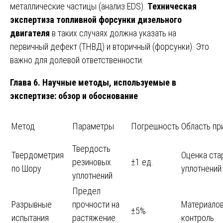
металлические частицы (анализ EDS).
Техническая
экспертиза топливной форсунки дизельного
двигателя
в таких случаях должна указать на
первичный дефект (ТНВД) и вторичный (форсунки). Это
важно для долевой ответственности.
Глава 6. Научные методы, используемые в
экспертизе: обзор и обоснование
Метод
Параметры
Погрешность
Область пр
Твердость
Твердометрия
Оценка ста
резиновых
±1 ед.
по Шору
уплотнений
уплотнений
Предел
Разрывные
прочности на
Материало
±5%
испытания
растяжение
контроль