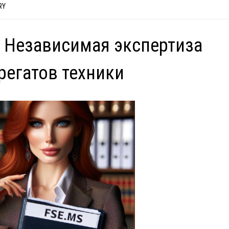
RY
 Независимая экспертиза
регатов техники