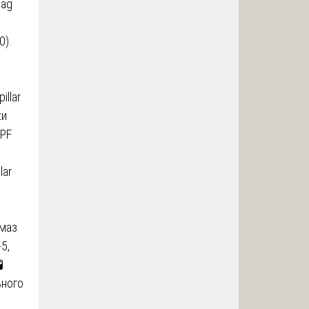
mag
0).
llar
ки
APF
lar
амаз
5,

ьного