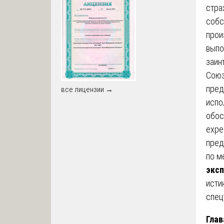
стра
собс
прои
выпо
заин
Союз
пред
все лицензии →
испо
обос
exper
пред
по м
эксп
исти
спец
Глав