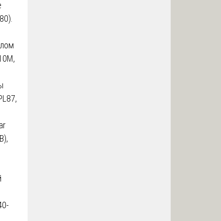
е
80).
алом
Б10М,
ы
PL87,
ar
В),
й
40-