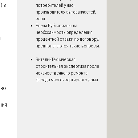
) в
потребителей у нас,
производителя автозапчастей,
возн...
Елена Рубис
возникла
необходимость определения
т.
процентной ставки по договору.
предполагаются такие вопросы:
...
Виталий
Техническая
строительная экспертиза после
некачественного ремонта
фасада многоквартирного дома
тво
ния