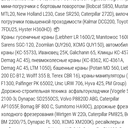
мини-погрузчики с бортовым поворотом (Bobcat S850, Musta
MTL20, New Holland L230, Case SR250, Caterpillar 272D), вило
погрузчики повышенной проходимости (Kalmar DCG200, Toyot
7FDU25, Hyster H360HD). 📦
Краны: гусеничные краны (Liebherr LR 1600/2, Manitowoc 160
Sarens SGC-120, Zoomlian QUY260, XCMG QUY150), автомоби
краны (КС-55733, Ивановец 25К, Galichanin 65, Клинцы КС-45
Demag AC 45), пневмоколесные краны (КС-8362, КС-4361А,
Demag AC 45, LTM 1050), башенные краны (Potain MD 560, Lie
200 EC-B12, Wolff 355 B, Terex CBR 16), краны-манипуляторы (
F1300, Palfinger PK 65002, Unic URW 706, Hyva 425, PM Group).
Дорожно-строительная техника: асфальтоукладчики (Vogele 
2100-3i, Dynapac SD2550CS, Volvo P8820D ABG, Caterpillar
AP1055F, Bomag BF 800 C, Sumitomo HA90C), дорожные фре
холодного фрезерования (Wirtgen W 220i, Caterpillar PM825, 
BM 2200/75, Dynapac PL 500, XCMG XM200K), ресайклеры и