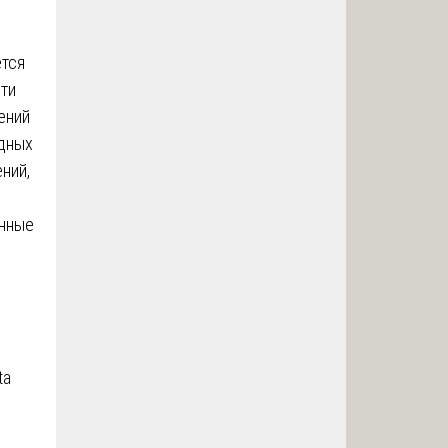
ется
сти
ений
одных
ний,
енные
ta