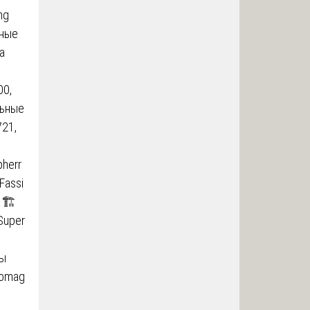
ng
чные
a
00,
льные
721,
bherr
Fassi
 🏗️
Super
зы
Bomag