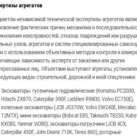
ертизы агрегатов
метом независимой технической экспертизы агрегатов явля
новление фактических причин, механизма и последовательно
икновения неисправностей, отказов, повреждений или разруш
льных узлов, агрегатов и систем специализированных самох
н с использованием объективных методов контроля и измере
ючающих зависимость эксперта от заказчика или других
тересованных лиц. Объектами выступают агрегаты, установл
ледующих видах строительной, дорожной и иной спецтехники:
Экскаваторы: гусеничные гидравлические (Komatsu PC2000,
Hitachi ZX870, Caterpillar 390F, Liebherr R9800, Volvo EC750E),
колесные экскаваторы (JCB JS370W, Volvo EW240E, Mecalac
12MTX), мини-экскаваторы (Bobcat E85, Takeuchi TB230, Kubo
KX080, Yanmar ViO80), экскаваторы-погрузчики (JCB 4CX,
Caterpillar 450F, John Deere 710K, Terex 860), роторные