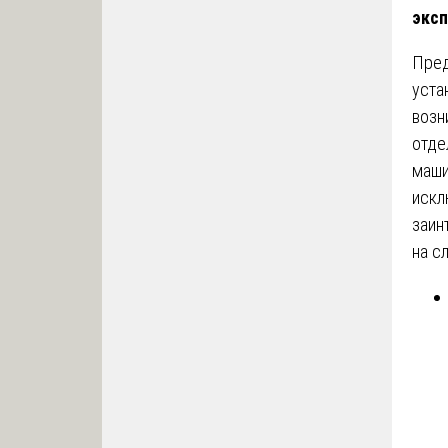
эксп
Пред
уста
возн
отде
маши
искл
заин
на с