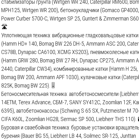
стабилизаторы грунта (Wirtgen WR 240, Caterpillar RM600, Bo
MPH125, Wirtgen WR 200), бетоноукладчики (Gomaco GP4000,
Power Curber 5700-C, Wirtgen SP 25, Guntert & Zimmerman S60
🛣️
Уплотняющая техника: вибрационные гладковальцовые катки
(Hamm HD+ 140, Bomag BW 226 DH-5, Ammann ASC 200, Caterpi
CS78B, Dynapac CA6100, XCMG XS203), пневмоколесные кат
(Hamm GRW 280, Bomag BW 27 RH, Dynapac CP275, Ammann 
2440, Caterpillar CW34), комбинированные катки (Hamm H 25i,
Bomag BW 200, Ammann APF 1030), кулачковые катки (Caterpil
825K, Bomag BW 225). 🎚️
Бетоносмесительная техника: автобетоносмесители (Liebherr
14ETM, Terex Advance, СБМ-7, SANY SY412C, Zoomlian 12F, К
6395), автобетононасосы (Schwing S 65 SX, Putzmeister M 70-
CIFA K60L, Zoomlian HG28, Sermac SP 500, Liebherr THS 110). 
Буровая и сваебойная техника: буровые установки вращател
бурения (Bauer BG 55, Liebherr LB 44, Soilmec SR-125, Junttan