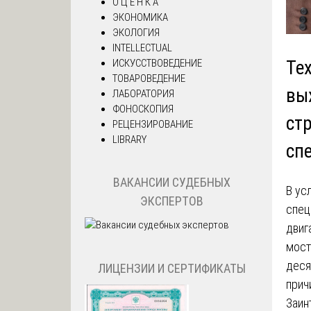
О Ц Е Н К А
ЭКОНОМИКА
ЭКОЛОГИЯ
INTELLECTUAL
ИСКУССТВОВЕДЕНИЕ
Те
ТОВАРОВЕДЕНИЕ
вых
ЛАБОРАТОРИЯ
ФОНОСКОПИЯ
ст
РЕЦЕНЗИРОВАНИЕ
LIBRARY
сп
ВАКАНСИИ СУДЕБНЫХ
В ус
ЭКСПЕРТОВ
спец
двиг
мост
деся
ЛИЦЕНЗИИ И СЕРТИФИКАТЫ
прич
Заин