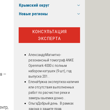
Крымский округ
Новые регионы
КОНСУЛЬТАЦИЯ
ЭКСПЕРТА
Александр
Магнитно-
резонансный томограф ANKE
Openmark 4000 с полным
набором катушек (9 шт), год
ов —
выпуска 201...
Елена
Нужна экспертиза наличия
или отсутствия выполненных
работ по расчистке реки и
замеры выемки донно...
Ольга
Добрый день. В рамках
ентр,
закона о защите прав