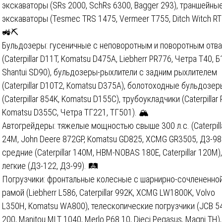
экскаваторы (SRs 2000, SchRs 6300, Bagger 293), траншейны
экскаваторы (Tesmec TRS 1475, Vermeer T755, Ditch Witch RT
🚜⛏️
Бульдозеры: гусеничные с неповоротным и поворотным отв
(Caterpillar D11T, Komatsu D475A, Liebherr PR776, Четра Т40, 
Shantui SD90), бульдозеры-рыхлители с задним рыхлителем
(Caterpillar D10T2, Komatsu D375A), болотоходные бульдозер
(Caterpillar 854K, Komatsu D155C), трубоукладчики (Caterpillar 
Komatsu D355C, Четра ТГ221, ТГ501). 🏔️
Автогрейдеры: тяжелые мощностью свыше 300 л.с. (Caterpill
24M, John Deere 872GP, Komatsu GD825, XCMG GR3505, ДЗ-98
средние (Caterpillar 140M, HBM-NOBAS 180E, Caterpillar 120M),
легкие (ДЗ-122, ДЗ-99). 🛤️
Погрузчики: фронтальные колесные с шарнирно-сочлененно
рамой (Liebherr L586, Caterpillar 992K, XCMG LW1800K, Volvo
L350H, Komatsu WA800), телескопические погрузчики (JCB 5
200, Manitou MLT 1040, Merlo P68.10, Dieci Pegasus, Magni TH),