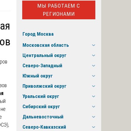
МЫ РАБОТАЕМ С
РЕГИОНАМИ
вая
Город Москва
ров
Московская область
Центральный округ
Северо-Западный
Южный округ
зов
Приволжский округ
ая
Уральский округ
ный
Сибирский округ
 не
е
Дальневосточный
СЭ),
Северо-Кавказский