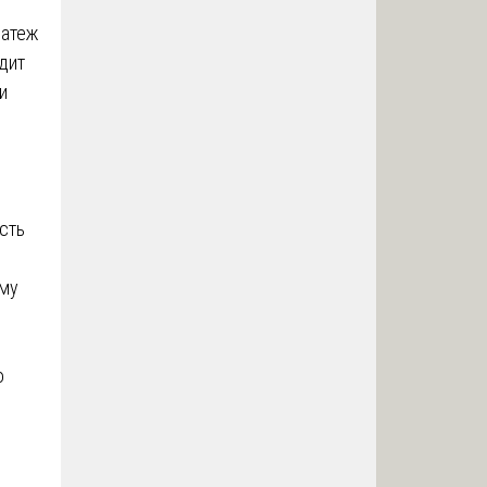
латеж
дит
и
сть
ому
о