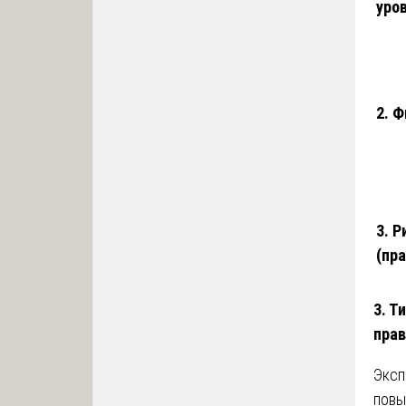
уро
2. 
3. 
(пр
3. Т
прав
Эксп
повы