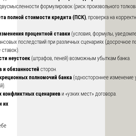
едвусмысленности формулировок (риск произвольного толков
та полной стоимости кредита (ПСК)
, проверка на коррект
изменения процентной ставки
(условия, формулы, уведомле
ансовых последствий при различных сценариях (досрочное п
 ставок).
сти неустоек
(штрафов, пеней) возможным убыткам банка.
в и обязанностей
сторон.
креционных полномочий банка
(одностороннее изменение 
й).
 конфликтных сценариев
и «узких мест» договора.
и их
ебе