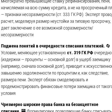
многократно превышающие ставку рефинансирования, пеня,
начисляемая на всю сумму кредита, а не на просроченный п
— признаки несоразмерности (ст. 333 ГК РФ). Эксперт прово
расчет, моделируя размер неустойки за типовую просрочку, 
дает заключение о ее возможной соразмерности/
несоразмерности.
Подмена понятий в очередности списания платежей.
🔄
Условие, меняющее установленную
ст. 319 ГК РФ
очередно
(издержки — проценты — основной долг) в ущерб заемщику
(например, сначала основной долг), приводит к искусственн
завышению задолженности по процентам и, как следствие,
размера пени. Эксперт обязан смоделировать и
продемонстрировать финансовые потери заемщика от таког
условия.
Чрезмерно широкие права банка на безакцептное
списание.
🏧 Формулировки, позволяющие банку списывать