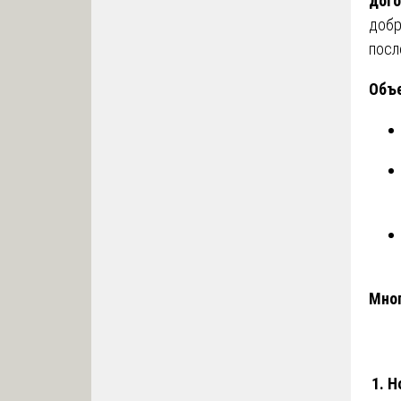
дого
добр
посл
Объе
Мног
1. 