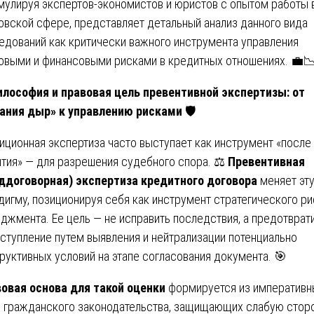
мулируя экспертов-экономистов и юристов с опытом работы 
овской сфере, представляет детальный анализ данного вида
едований как критически важного инструмента управления
овыми и финансовыми рисками в кредитных отношениях. 💼
илософия и правовая цель превентивной экспертизы: от
ания дыр» к управлению рисками
🛡️
иционная экспертиза часто выступает как инструмент «после
тия» — для разрешения судебного спора. ⚖️
Превентивная
ддоговорная) экспертиза кредитного договора
меняет эт
дигму, позиционируя себя как инструмент стратегического ри
джмента. Ее цель — не исправить последствия, а предотврат
аступление путем выявления и нейтрализации потенциально
руктивных условий на этапе согласования документа. 🎯
овая основа для такой оценки
формируется из императивн
 гражданского законодательства, защищающих слабую сторо