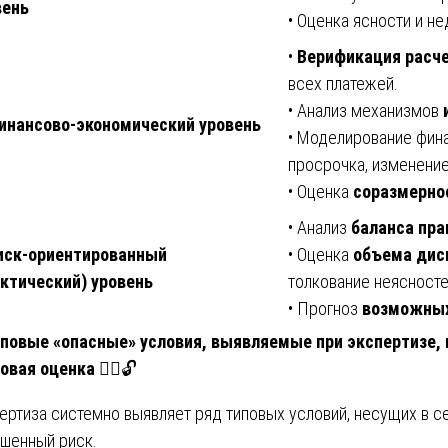
вень
• Оценка ясности и н
•
Верификация расче
всех платежей.
• Анализ механизмов
Финансово-экономический уровень
• Моделирование фин
просрочка, изменение
• Оценка
соразмерно
• Анализ
баланса пра
Риск-ориентированный
• Оценка
объема дис
актический) уровень
толкование неясносте
• Прогноз
возможных
иповые «опасные» условия, выявляемые при экспертизе, 
овая оценка
🕵️‍♂️🔓
ертиза системно выявляет ряд типовых условий, несущих в с
шенный риск.