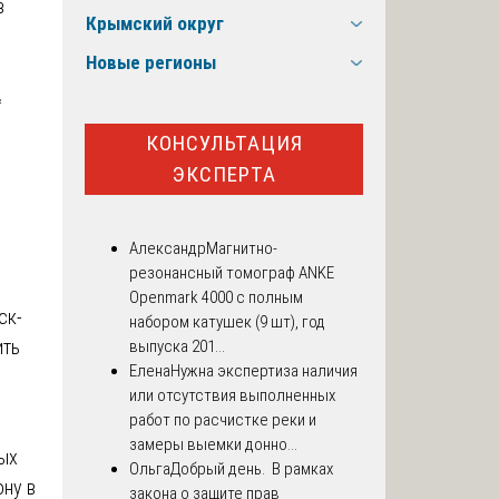
в
Крымский округ
Новые регионы

КОНСУЛЬТАЦИЯ
ЭКСПЕРТА
Александр
Магнитно-
резонансный томограф ANKE
у
Openmark 4000 с полным
ск-
набором катушек (9 шт), год
ить
выпуска 201...
Елена
Нужна экспертиза наличия
или отсутствия выполненных
работ по расчистке реки и
замеры выемки донно...
ых
Ольга
Добрый день. В рамках
ну в
закона о защите прав