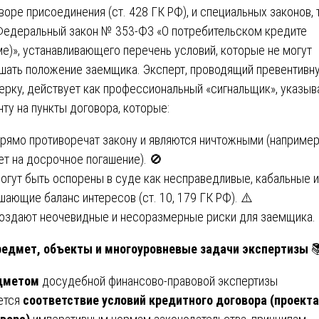
воре присоединения (ст. 428 ГК РФ), и специальных законов, 
Федеральный закон № 353-ФЗ «О потребительском кредите
ме)», устанавливающего перечень условий, которые не могут
шать положение заемщика. Эксперт, проводящий превентивн
ерку, действует как профессиональный «сигнальщик», указыв
нту на пункты договора, которые:
Прямо противоречат закону и являются ничтожными (например
ет на досрочное погашение). 🚫
Могут быть оспорены в суде как несправедливые, кабальные 
шающие баланс интересов (ст. 10, 179 ГК РФ). ⚠️
Создают неочевидные и несоразмерные риски для заемщика.
редмет, объекты и многоуровневые задачи экспертизы

дметом
досудебной финансово-правовой экспертизы
ется
соответствие условий кредитного договора (проекта