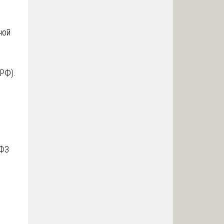
ной
РФ).
 ФЗ
и