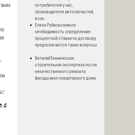
таких
потребителей у нас,
производителя автозапчастей,
возн...
Елена Рубис
возникла
ую
необходимость определения
ая
процентной ставки по договору.
предполагаются такие вопросы:
...
Виталий
Техническая
,
строительная экспертиза после
некачественного ремонта
или
фасада многоквартирного дома
 📈
🔬