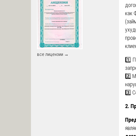
дого
как 
(зай
ухуд
пров
клие
все лицензии →
1️⃣ 
запр
2️⃣ 
нару
3️⃣ 
2. П
Пре
явля