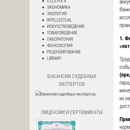
О Ц Е Н К А
акку
ЭКОНОМИКА
банк
ЭКОЛОГИЯ
иссл
INTELLECTUAL
прав
ИСКУССТВОВЕДЕНИЕ
ТОВАРОВЕДЕНИЕ
1. Ф
ЛАБОРАТОРИЯ
ФОНОСКОПИЯ
«лат
РЕЦЕНЗИРОВАНИЕ
LIBRARY
Трад
собы
(пре
ВАКАНСИИ СУДЕБНЫХ
пара
ЭКСПЕРТОВ
мене
их н
дест
ЛИЦЕНЗИИ И СЕРТИФИКАТЫ
Прав
норм