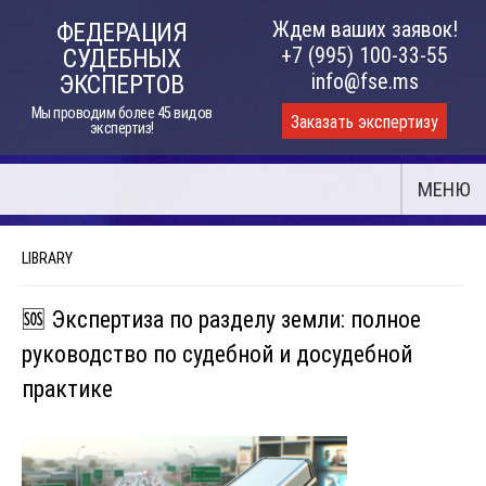
Skip
Ждем ваших заявок!
ФЕДЕРАЦИЯ
to
+7 (995) 100-33-55
СУДЕБНЫХ
content
info@fse.ms
ЭКСПЕРТОВ
Мы проводим более 45 видов
Заказать экспертизу
экспертиз!
МЕНЮ
LIBRARY
🆘 Экспертиза по разделу земли: полное
руководство по судебной и досудебной
практике