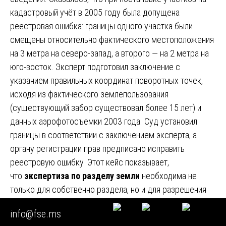
кадастровый учёт в 2005 году была допущена
реестровая ошибка: границы одного участка были
смещены относительно фактического местоположения
на 3 метра на северо-запад, а второго — на 2 метра на
юго-восток. Эксперт подготовил заключение с
указанием правильных координат поворотных точек,
исходя из фактического землепользования
(существующий забор существовал более 15 лет) и
данных аэрофотосъёмки 2003 года. Суд установил
границы в соответствии с заключением эксперта, а
органу регистрации прав предписано исправить
реестровую ошибку. Этот кейс показывает,
что
экспертиза по разделу земли
необходима не
только для собственно раздела, но и для разрешения
любых споров, связанных с границами. 📍
info@fse.ms
15. Выезд эксперта на место: что происходит во