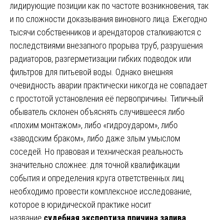
лидирующие позиции как по частоте возникновения, так
и по сложности доказывания виновного лица. Ежегодно
тысячи собственников и арендаторов сталкиваются с
последствиями внезапного прорыва труб, разрушения
радиаторов, разгерметизации гибких подводок или
фильтров для питьевой воды. Однако внешняя
очевидность аварии практически никогда не совпадает
с простотой установления её первопричины. Типичный
обыватель склонен объяснять случившееся либо
«плохим монтажом», либо «гидроударом», либо
«заводским браком», либо даже злым умыслом
соседей. Но правовая и техническая реальность
значительно сложнее: для точной квалификации
события и определения круга ответственных лиц
необходимо провести комплексное исследование,
которое в юридической практике носит
название
судебная экспертиза причина залива
.