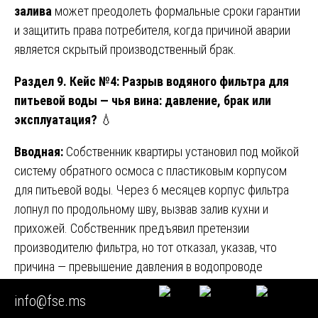
залива
может преодолеть формальные сроки гарантии
и защитить права потребителя, когда причиной аварии
является скрытый производственный брак.
Раздел 9. Кейс №4: Разрыв водяного фильтра для
питьевой воды — чья вина: давление, брак или
эксплуатация?
💧
Вводная:
Собственник квартиры установил под мойкой
систему обратного осмоса с пластиковым корпусом
для питьевой воды. Через 6 месяцев корпус фильтра
лопнул по продольному шву, вызвав залив кухни и
прихожей. Собственник предъявил претензии
производителю фильтра, но тот отказал, указав, что
причина — превышение давления в водопроводе
(гидроудар). УК, в свою очередь, отрицала наличие
info@fse.ms
гидроудара и ссылалась на данные своего манометра,