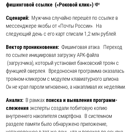
фишинговой ссылке («Роковой клик»)
💸
Сценарий:
Мужчина случайно перешёл по ссылке в
мессенджере якобы от «Почты России». На
следующий день с его карт списали 1,2 млн рублей.
Вектор проникновения:
Фишинговая атака. Переход
по ссылке инициировал загрузку APK-файла
(загрузчика), который установил банковский троян с
функцией оверлея. Вредоносная программа оказалась
трояном-кликером с модулем клавиатурного шпиона.
Он не крал пароли мгновенно, а накапливал их неделями.
Анализ:
В рамках
поиска и выявления программ-
слежения
эксперты создали побитовую копию
внутреннего накопителя смартфона. В системном
разделе памяти было обнаружено приложение,
установленное в тот же день, что и переход по ссылке.