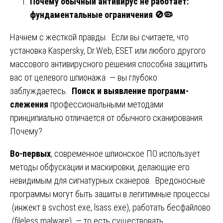
Почему обычный антивирус не работает:
фундаментальные ограничения
🚫🦠
Начнем с жесткой правды. Если вы считаете, что
установка Kaspersky, Dr.Web, ESET или любого другого
массового антивирусного решения способна защитить
вас от целевого шпионажа — вы глубоко
заблуждаетесь.
Поиск и выявление программ-
слежения
профессиональными методами
принципиально отличается от обычного сканирования.
Почему?
Во-первых
, современное шпионское ПО использует
методы обфускации и маскировки, делающие его
невидимым для сигнатурных сканеров. Вредоносные
программы могут быть зашиты в легитимные процессы
(инжект в svchost.exe, lsass.exe), работать бесфайлово
(fileless malware) — то есть существовать