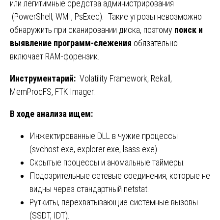
или легитимные средства администрирования
(PowerShell, WMI, PsExec). Такие угрозы невозможно
обнаружить при сканировании диска, поэтому
поиск и
выявление программ-слежения
обязательно
включает RAM-форензик.
Инструментарий
:
Volatility Framework, Rekall,
MemProcFS, FTK Imager.
В
ходе
анализа
ищем
:
Инжектированные DLL в чужие процессы
(svchost.exe, explorer.exe, lsass.exe).
Скрытые процессы и аномальные таймеры.
Подозрительные сетевые соединения, которые не
видны через стандартный netstat.
Руткиты, перехватывающие системные вызовы
(SSDT, IDT).