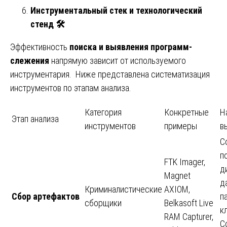
Инструментальный стек и технологический
стенд
🛠️
Эффективность
поиска и выявления программ-
слежения
напрямую зависит от используемого
инструментария. Ниже представлена систематизация
инструментов по этапам анализа.
Категория
Конкретные
Н
Этап анализа
инструментов
примеры
в
С
п
FTK Imager,
д
Magnet
д
Криминалистические
AXIOM,
Сбор артефактов
п
сборщики
Belkasoft Live
к
RAM Capturer,
С