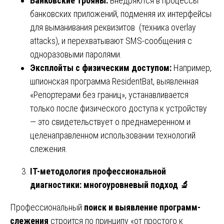
Банковские трояны:
Внедряются в процессы
банковских приложений, подменяя их интерфейсы
для выманивания реквизитов (техника overlay
attacks), и перехватывают SMS-сообщения с
одноразовыми паролями.
Эксплойты с физическим доступом:
Например,
шпионская программа ResidentBat, выявленная
«Репортерами без границ», устанавливается
только после физического доступа к устройству
— это свидетельствует о преднамеренном и
целенаправленном использовании технологий
слежения.
IT-методология профессиональной
диагностики: многоуровневый подход
🔬
Профессиональный
поиск и выявление программ-
слежения
строится по принципу «от простого к