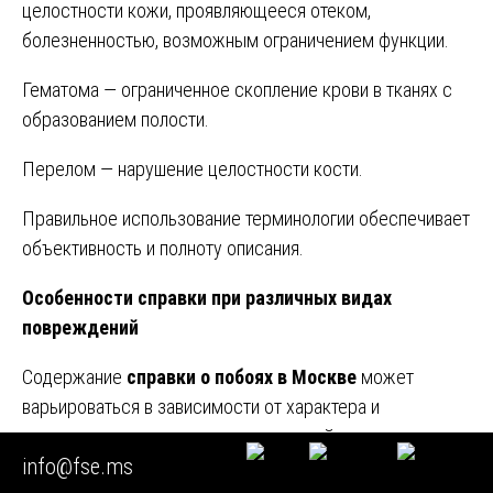
целостности кожи, проявляющееся отеком,
болезненностью, возможным ограничением функции.
Гематома — ограниченное скопление крови в тканях с
образованием полости.
Перелом — нарушение целостности кости.
Правильное использование терминологии обеспечивает
объективность и полноту описания.
Особенности справки при различных видах
повреждений
Содержание
справки о побоях в Москве
может
варьироваться в зависимости от характера и
локализации выявленных повреждений, что отражает
info@fse.ms
специфику различных видов травм.