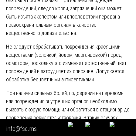
она была после травмы. При наличии на одежде
повреждений, следов крови, загрязнений она может
быть изъята экспертом или впоследствии передана
правоохранительным органам в качестве
вещественного доказательства.
Не следует обрабатывать повреждения красящими
веществами (зеленкой, йодом, марганцовкой) перед
осмотром, поскольку это изменяет естественный цвет
повреждений и затрудняет их описание. Допускается
обработка бесцветными антисептиками.
При наличии сильных болей, подозрении на переломы
или повреждения внутренних органов необходимо
вызвать скорую помощь или обратиться в стационар до
проведения освидетельствования. В таких случаях
приоритетом является оказание неотложной
info@fse.ms
медицинской помощи, а фиксация повреждений