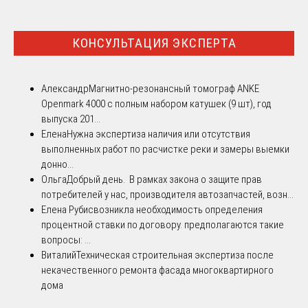
КОНСУЛЬТАЦИЯ ЭКСПЕРТА
Александр
Магнитно-резонансный томограф ANKE
Openmark 4000 с полным набором катушек (9 шт), год
выпуска 201...
Елена
Нужна экспертиза наличия или отсутствия
выполненных работ по расчистке реки и замеры выемки
донно...
Ольга
Добрый день. В рамках закона о защите прав
потребителей у нас, производителя автозапчастей, возн...
Елена Рубис
возникла необходимость определения
процентной ставки по договору. предполагаются такие
вопросы: ...
Виталий
Техническая строительная экспертиза после
некачественного ремонта фасада многоквартирного
дома