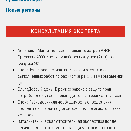
Новые регионы
КОНСУЛЬТАЦИЯ ЭКСПЕРТА
Александр
Магнитно-резонансный томограф ANKE
Openmark 4000 с полным набором катушек (9 шт), год
выпуска 201...
Елена
Нужна экспертиза наличия или отсутствия
выполненных работ по расчистке реки и замеры выемки
донно...
Ольга
Добрый день. В рамках закона о защите прав
потребителей у нас, производителя автозапчастей, возн...
Елена Рубис
возникла необходимость определения
процентной ставки по договору. предполагаются такие
вопросы: ...
Виталий
Техническая строительная экспертиза после
некачественного ремонта фасада многоквартирного