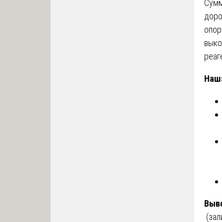
Сумм
доро
опор
выко
реаг
Наша
Выв
(зал