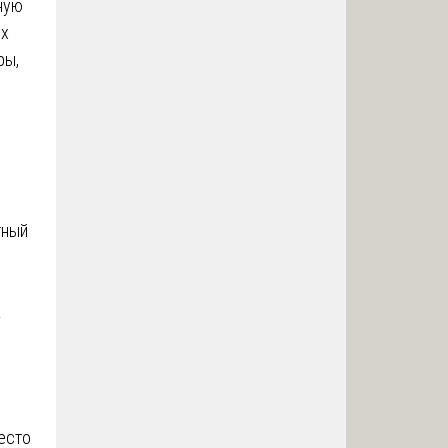
ную
ях
ры,
тный
а
есто