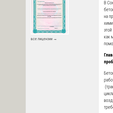
В Со
бето
на п
хими
этой
как 
все лицензии →
помо
Глав
про
Бето
рабо
(тра
цикл
возд
треб