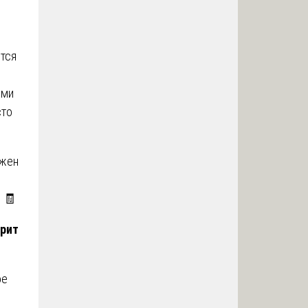
тся
ями
сто
лжен
 🧾
орит
ое