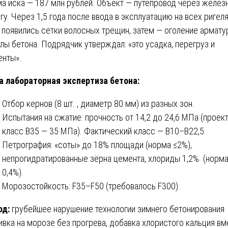
а иска — 187 млн рублей. Объект — путепровод через желез
гу. Через 1,5 года после ввода в эксплуатацию на всех ригел
 появились сетки волосных трещин, затем — оголение армату
лы бетона. Подрядчик утверждал: «это усадка, перегруз и
енты».
 лабораторная экспертиза бетона:
Отбор кернов (8 шт. , диаметр 80 мм) из разных зон.
Испытания на сжатие: прочность от 14,2 до 24,6 МПа (проек
класс B35 — 35 МПа). Фактический класс — B10–B22,5.
Петрография: «соты» до 18% площади (норма ≤2%),
непрогидратированные зёрна цемента, хлориды 1,2% (норм
0,4%).
Морозостойкость: F35–F50 (требовалось F300).
од:
грубейшее нарушение технологии зимнего бетонирования
ивка на морозе без прогрева, добавка хлористого кальция вм