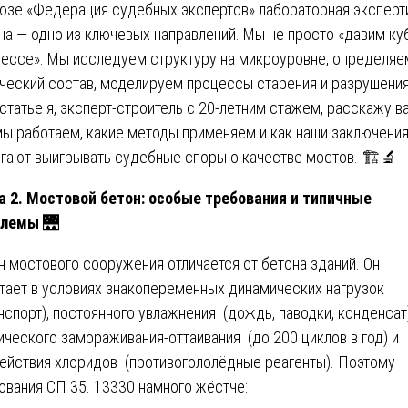
юзе «Федерация судебных экспертов» лабораторная эксперт
на — одно из ключевых направлений. Мы не просто «давим ку
рессе». Мы исследуем структуру на микроуровне, определяе
ческий состав, моделируем процессы старения и разрушения
 статье я, эксперт-строитель с 20-летним стажем, расскажу в
мы работаем, какие методы применяем и как наши заключени
гают выигрывать судебные споры о качестве мостов. 🏗️🔬
а 2. Мостовой бетон: особые требования и типичные
блемы
🌉
н мостового сооружения отличается от бетона зданий. Он
тает в условиях знакопеременных динамических нагрузок
нспорт), постоянного увлажнения (дождь, паводки, конденсат)
ического замораживания-оттаивания (до 200 циклов в год) и
ействия хлоридов (противогололёдные реагенты). Поэтому
ования СП 35. 13330 намного жёстче: