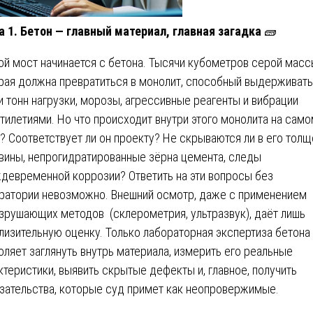
а 1. Бетон — главный материал, главная загадка
🧱
й мост начинается с бетона. Тысячи кубометров серой масс
рая должна превратиться в монолит, способный выдерживать
и тонн нагрузки, морозы, агрессивные реагенты и вибрации
тилетиями. Но что происходит внутри этого монолита на сам
? Соответствует ли он проекту? Не скрываются ли в его толщ
вины, непрогидратированные зёрна цемента, следы
девременной коррозии? Ответить на эти вопросы без
ратории невозможно. Внешний осмотр, даже с применением
зрушающих методов (склерометрия, ультразвук), даёт лишь
лизительную оценку. Только лабораторная экспертиза бетона
оляет заглянуть внутрь материала, измерить его реальные
ктеристики, выявить скрытые дефекты и, главное, получить
зательства, которые суд примет как неопровержимые.