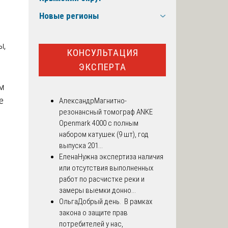
Новые регионы
ы,
КОНСУЛЬТАЦИЯ
ЭКСПЕРТА
ом
е
Александр
Магнитно-
резонансный томограф ANKE
Openmark 4000 с полным
набором катушек (9 шт), год
выпуска 201...
Елена
Нужна экспертиза наличия
или отсутствия выполненных
работ по расчистке реки и
замеры выемки донно...
Ольга
Добрый день. В рамках
закона о защите прав
потребителей у нас,