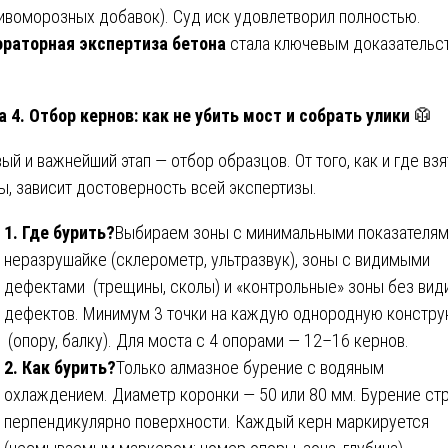
ивоморозных добавок). Суд иск удовлетворил полностью.
раторная экспертиза бетона
стала ключевым доказательс
а 4. Отбор кернов: как не убить мост и собрать улики
🥼
ый и важнейший этап — отбор образцов. От того, как и где вз
ы, зависит достоверность всей экспертизы.
1. Где бурить?
Выбираем зоны с минимальными показателям
неразрушайке (склерометр, ультразвук), зоны с видимыми
дефектами (трещины, сколы) и «контрольные» зоны без ви
дефектов. Минимум 3 точки на каждую однородную констр
(опору, балку). Для моста с 4 опорами — 12–16 кернов.
2. Как бурить?
Только алмазное бурение с водяным
охлаждением. Диаметр коронки — 50 или 80 мм. Бурение ст
перпендикулярно поверхности. Каждый керн маркируется