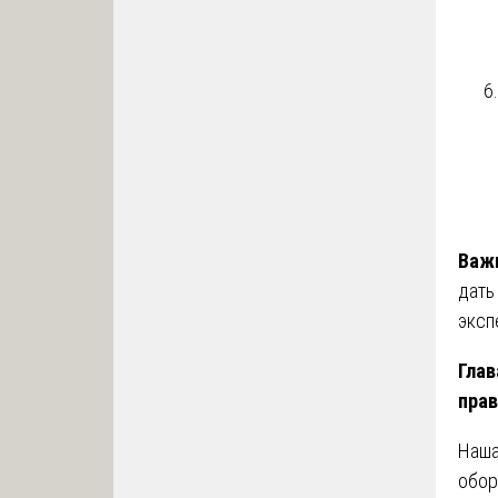
Важ
дать
эксп
Глав
пра
Наша
обор