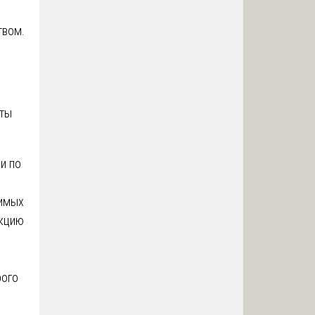
твом.
яты
и по
димых
укцию
рого