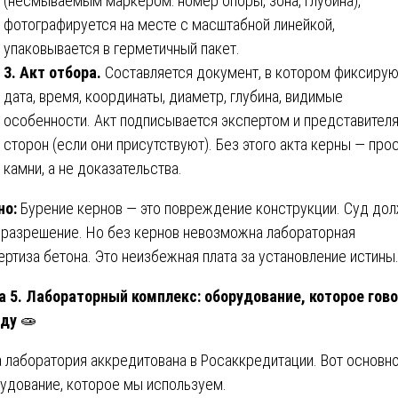
(несмываемым маркером: номер опоры, зона, глубина),
фотографируется на месте с масштабной линейкой,
упаковывается в герметичный пакет.
3. Акт отбора.
Составляется документ, в котором фиксирую
дата, время, координаты, диаметр, глубина, видимые
особенности. Акт подписывается экспертом и представител
сторон (если они присутствуют). Без этого акта керны — про
камни, а не доказательства.
но:
Бурение кернов — это повреждение конструкции. Суд до
 разрешение. Но без кернов невозможна лабораторная
ертиза бетона. Это неизбежная плата за установление истины.
а 5. Лабораторный комплекс: оборудование, которое гов
вду
🧫
 лаборатория аккредитована в Росаккредитации. Вот основн
удование, которое мы используем.