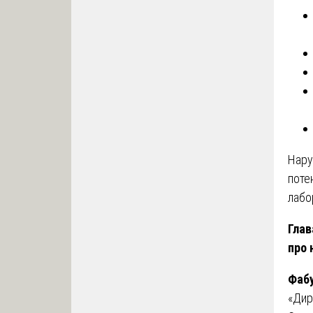
Нару
поте
лабо
Глав
про 
Фабу
«Дир