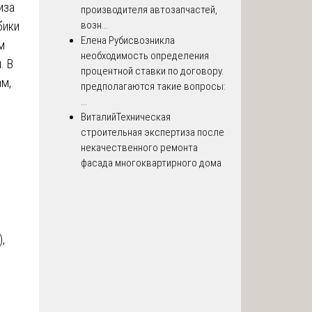
иза
производителя автозапчастей,
бики
возн...
Елена Рубис
возникла
м
необходимость определения
. В
процентной ставки по договору.
ам,
предполагаются такие вопросы:
я
...
Виталий
Техническая
строительная экспертиза после
некачественного ремонта
фасада многоквартирного дома
,