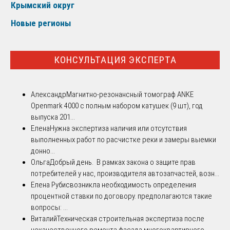
Крымский округ
Новые регионы
КОНСУЛЬТАЦИЯ ЭКСПЕРТА
Александр
Магнитно-резонансный томограф ANKE
Openmark 4000 с полным набором катушек (9 шт), год
выпуска 201...
Елена
Нужна экспертиза наличия или отсутствия
выполненных работ по расчистке реки и замеры выемки
донно...
Ольга
Добрый день. В рамках закона о защите прав
потребителей у нас, производителя автозапчастей, возн...
Елена Рубис
возникла необходимость определения
процентной ставки по договору. предполагаются такие
вопросы: ...
Виталий
Техническая строительная экспертиза после
некачественного ремонта фасада многоквартирного