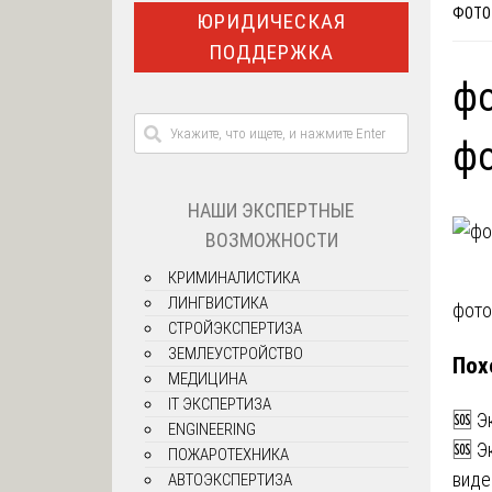
ФОТО 
ЮРИДИЧЕСКАЯ
ПОДДЕРЖКА
фо
фо
НАШИ ЭКСПЕРТНЫЕ
ВОЗМОЖНОСТИ
КРИМИНАЛИСТИКА
ЛИНГВИСТИКА
На
фото
СТРОЙЭКСПЕРТИЗА
по
ЗЕМЛЕУСТРОЙСТВО
Пох
МЕДИЦИНА
за
IT ЭКСПЕРТИЗА
🆘 Э
ENGINEERING
🆘 Э
ПОЖАРОТЕХНИКА
виде
АВТОЭКСПЕРТИЗА