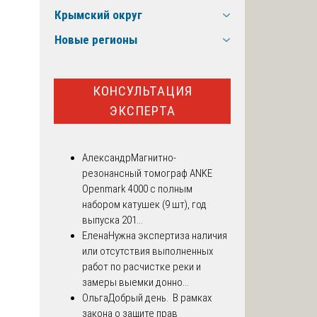
Крымский округ
Новые регионы
КОНСУЛЬТАЦИЯ
ЭКСПЕРТА
Александр
Магнитно-
резонансный томограф ANKE
Openmark 4000 с полным
набором катушек (9 шт), год
выпуска 201...
Елена
Нужна экспертиза наличия
или отсутствия выполненных
работ по расчистке реки и
замеры выемки донно...
Ольга
Добрый день. В рамках
закона о защите прав