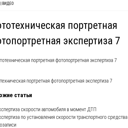
| ВИДЕО
тотехническая портретная
топортретная экспертиза 7
вигация
техническая портретная фотопортретная экспертиза 7
ожие статьи
писям
кспертиза скорости автомобиля в момент ДТП
кспертиза по установления скорости транспортного средства
озаписи