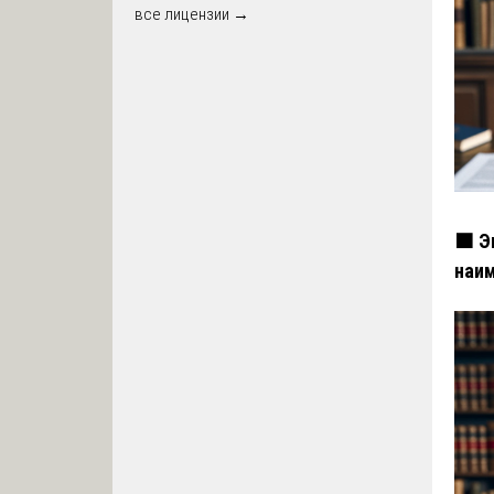
все лицензии →
🟧 Э
наи