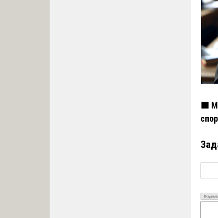
🟧 М
спор
Зад
Визуально