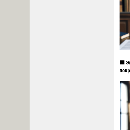
🟧 Э
пок