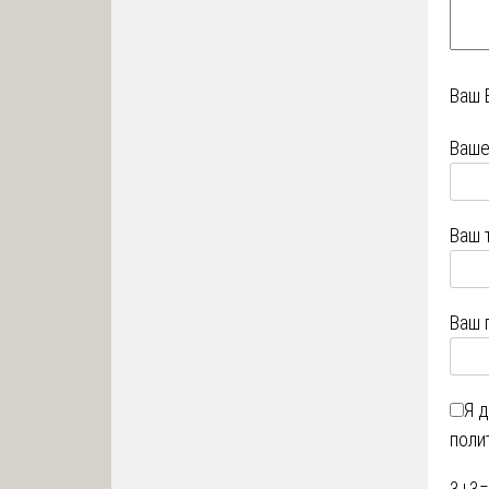
Ваш 
Ваше
Ваш 
Ваш 
Я 
поли
3
+
3
=