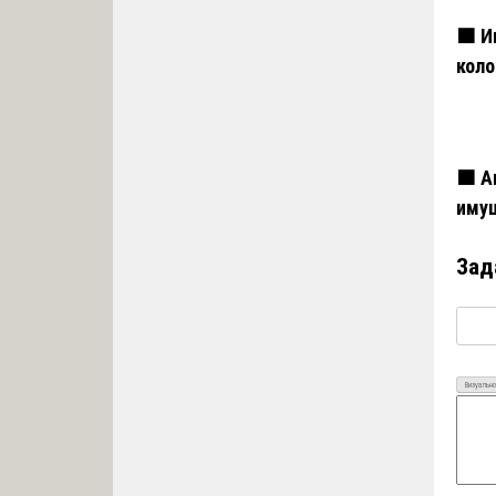
🟧 И
кол
🟧 А
иму
Зад
Визуально