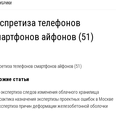
РУБРИКИ
спретиза телефонов
артфонов айфонов (51)
вигация
ретиза телефонов смартфонов айфонов (51)
ожие статьи
писям
T-экспертиза следов изменения облачного хранилища
рактика назначения экспертизы проектных ошибок в Москве
кспертиза причин деформации железобетонной оболочки