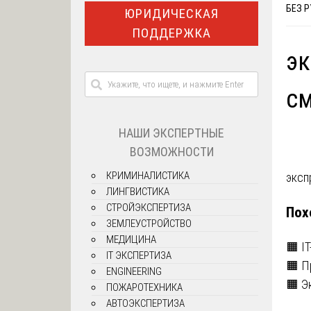
БЕЗ 
ЮРИДИЧЕСКАЯ
ПОДДЕРЖКА
эк
см
НАШИ ЭКСПЕРТНЫЕ
ВОЗМОЖНОСТИ
КРИМИНАЛИСТИКА
На
эксп
ЛИНГВИСТИКА
по
СТРОЙЭКСПЕРТИЗА
Пох
ЗЕМЛЕУСТРОЙСТВО
за
МЕДИЦИНА
🟧 I
IT ЭКСПЕРТИЗА
🟧 П
ENGINEERING
🟧 Э
ПОЖАРОТЕХНИКА
АВТОЭКСПЕРТИЗА