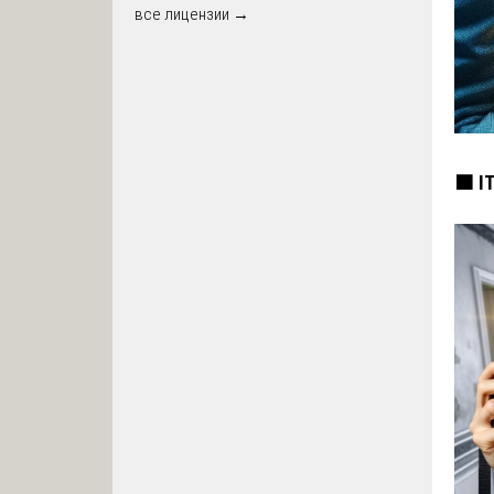
все лицензии →
🟧 I