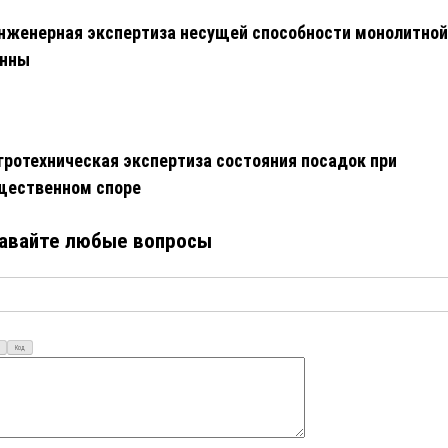
нженерная экспертиза несущей способности монолитной
онны
гротехническая экспертиза состояния посадок при
щественном споре
авайте любые вопросы
Код