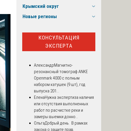
Крымский округ
Новые регионы
КОНСУЛЬТАЦИЯ
ЭКСПЕРТА
Александр
Магнитно-
резонансный томограф ANKE
Openmark 4000 с полным
набором катушек (9 шт), год
выпуска 201...
Елена
Нужна экспертиза наличия
или отсутствия выполненных
работ по расчистке реки и
замеры выемки донно...
Ольга
Добрый день. В рамках
закона о защите прав