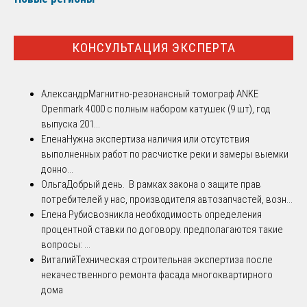
КОНСУЛЬТАЦИЯ ЭКСПЕРТА
Александр
Магнитно-резонансный томограф ANKE
Openmark 4000 с полным набором катушек (9 шт), год
выпуска 201...
Елена
Нужна экспертиза наличия или отсутствия
выполненных работ по расчистке реки и замеры выемки
донно...
Ольга
Добрый день. В рамках закона о защите прав
потребителей у нас, производителя автозапчастей, возн...
Елена Рубис
возникла необходимость определения
процентной ставки по договору. предполагаются такие
вопросы: ...
Виталий
Техническая строительная экспертиза после
некачественного ремонта фасада многоквартирного
дома