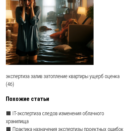
Навигация
экспертиза залив затопление квартиры ущерб оценка
(46)
по
Похожие статьи
записям
🟧 IT-экспертиза следов изменения облачного
хранилища
🟧 Практика назначения экспертизы проектных ошибок