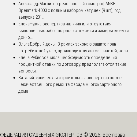
Александр
Магнитно-резонансный томограф ANKE
Openmark 4000 с полным набором катушек (9 шт), год
выпуска 201...
Елена
Нужна экспертиза наличия или отсутствия
выполненных работ по расчистке реки и замеры выемки
донно...
Ольга
Добрый день. В рамках закона о защите прав
потребителей у нас, производителя автозапчастей, возн...
Елена Рубис
возникла необходимость определения
процентной ставки по договору. предполагаются такие
вопросы: ...
Виталий
Техническая строительная экспертиза после
некачественного ремонта фасада многоквартирного
дома
ФЕДЕРАЦИЯ СУДЕБНЫХ ЭКСПЕРТОВ © 2026. Все права