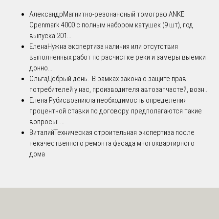
Александр
Магнитно-резонансный томограф ANKE
Openmark 4000 с полным набором катушек (9 шт), год
выпуска 201...
Елена
Нужна экспертиза наличия или отсутствия
выполненных работ по расчистке реки и замеры выемки
донно...
Ольга
Добрый день. В рамках закона о защите прав
потребителей у нас, производителя автозапчастей, возн...
Елена Рубис
возникла необходимость определения
процентной ставки по договору. предполагаются такие
вопросы: ...
Виталий
Техническая строительная экспертиза после
некачественного ремонта фасада многоквартирного
дома