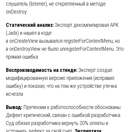
слушатель (listener), не откреплённый в методе
onDestroy.
Статический анализ:
Экспорт декомпилировал APK
(Jadx) и нашёл в коде:
в onCreateView вызывался registerForContextMenu, но
в onDestroyView не было unregisterForContextMenu. Это
прямая ошибка.
Воспроизводимость на стенде:
Эксперт создал
модифицированную версию приложения (исправил
ошибку) и показал, что на том же устройстве утечка
исчезла.
Вывод:
Претензии к работоспособности обоснованы.
Дефект критический, связан с ошибкой разработчика.
Суд обязал разработчика вернуть 20% оплаты и
устранить дефект за свой счёт.
Экспертиза