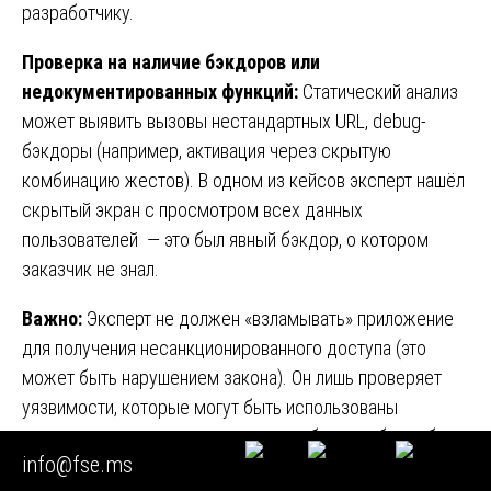
разработчику.
Проверка на наличие бэкдоров или
недокументированных функций:
Статический анализ
может выявить вызовы нестандартных URL, debug-
бэкдоры (например, активация через скрытую
комбинацию жестов). В одном из кейсов эксперт нашёл
скрытый экран с просмотром всех данных
пользователей — это был явный бэкдор, о котором
заказчик не знал.
Важно:
Эксперт не должен «взламывать» приложение
для получения несанкционированного доступа (это
может быть нарушением закона). Он лишь проверяет
уязвимости, которые могут быть использованы
злоумышленником, и которые разработчик обязан был
info@fse.ms
предотвратить в рамках разумной осмотрительности.