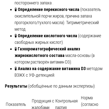
постороннего запаха .
🧪
Определение перекисного числа
(показатель
окислительной порчи жиров, причина запаха
прогорклого/тухлого масла). Титриметрический
метод.
🧪
Определение кислотного числа
(содержание
свободных жирных кислот).
🧪
Газохроматографический анализ
жирнокислотного состава
масла-основы (в
котором растворён витамин D3).
🧪
Анализ на содержание витамина D3
методом
ВЭЖХ с УФ-детекцией.
Результаты
(обобщённые по данным экспертизы):
Норма
Продукция с
Контрольная
Показатель
(согласно
жалобами
партия