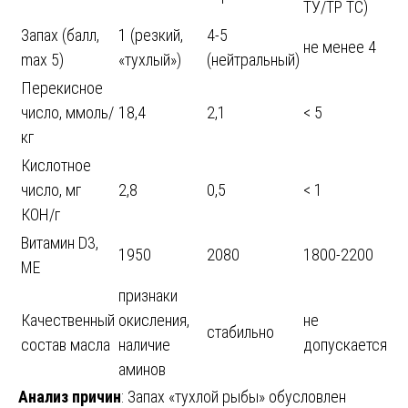
ТУ/ТР ТС)
Запах (балл,
1 (резкий,
4-5
не менее 4
max 5)
«тухлый»)
(нейтральный)
Перекисное
число, ммоль/
18,4
2,1
< 5
кг
Кислотное
число, мг
2,8
0,5
< 1
КОН/г
Витамин D3,
1950
2080
1800-2200
МЕ
признаки
Качественный
окисления,
не
стабильно
состав масла
наличие
допускается
аминов
Анализ причин
: Запах «тухлой рыбы» обусловлен