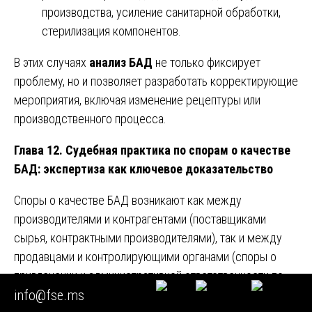
производства, усиление санитарной обработки,
стерилизация компонентов.
В этих случаях
анализ БАД
не только фиксирует
проблему, но и позволяет разработать корректирующие
мероприятия, включая изменение рецептуры или
производственного процесса.
Глава 12. Судебная практика по спорам о качестве
БАД: экспертиза как ключевое доказательство
Споры о качестве БАД возникают как между
производителями и контрагентами (поставщиками
сырья, контрактными производителями), так и между
продавцами и контролирующими органами (споры о
привлечении к административной ответственности по
info@fse.ms
ст. 14.43 КоАП РФ). В обеих категориях дел
анализ