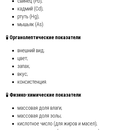
свинец (Pb);
кадмий (Cd);
ртуть (Hg);
мышьяк (As).
🧪
Органолептические показатели
:
внешний вид;
цвет;
запах;
вкус;
консистенция.
🧪
Физико-химические показатели
:
массовая доля влаги;
массовая доля золы;
кислотное число (для жиров и масел);