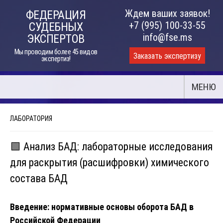
Skip
Ждем ваших заявок!
ФЕДЕРАЦИЯ
to
+7 (995) 100-33-55
СУДЕБНЫХ
content
info@fse.ms
ЭКСПЕРТОВ
Мы проводим более 45 видов
Заказать экспертизу
экспертиз!
МЕНЮ
ЛАБОРАТОРИЯ
🟩 Анализ БАД: лабораторные исследования
для раскрытия (расшифровки) химического
состава БАД
Введение: нормативные основы оборота БАД в
Российской Федерации