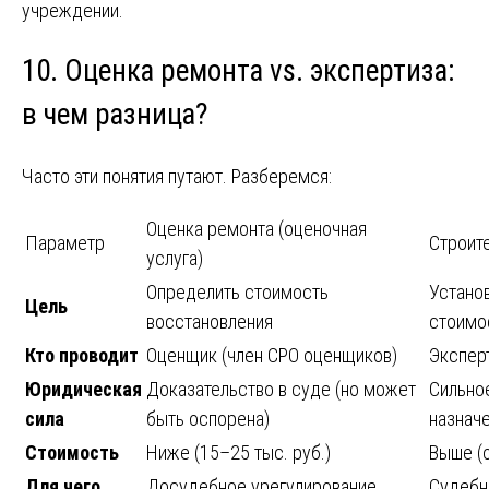
учреждении.
10. Оценка ремонта vs. экспертиза:
в чем разница?
Часто эти понятия путают. Разберемся:
Оценка ремонта (оценочная
Параметр
Строит
услуга)
Определить стоимость
Устано
Цель
восстановления
стоимо
Кто проводит
Оценщик (член СРО оценщиков)
Экспер
Юридическая
Доказательство в суде (но может
Сильно
сила
быть оспорена)
назнач
Стоимость
Ниже (15–25 тыс. руб.)
Выше (о
Для чего
Досудебное урегулирование,
Судебн