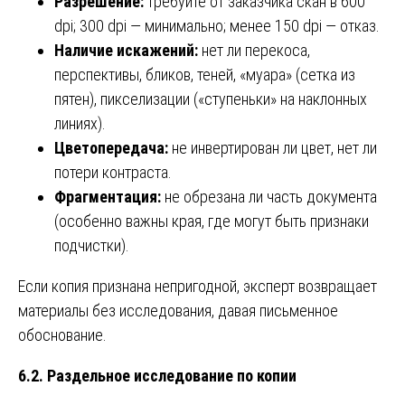
Разрешение:
требуйте от заказчика скан в 600
dpi; 300 dpi — минимально; менее 150 dpi — отказ.
Наличие искажений:
нет ли перекоса,
перспективы, бликов, теней, «муара» (сетка из
пятен), пикселизации («ступеньки» на наклонных
линиях).
Цветопередача:
не инвертирован ли цвет, нет ли
потери контраста.
Фрагментация:
не обрезана ли часть документа
(особенно важны края, где могут быть признаки
подчистки).
Если копия признана непригодной, эксперт возвращает
материалы без исследования, давая письменное
обоснование.
6.2. Раздельное исследование по копии