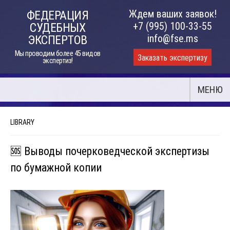
Skip
Ждем ваших заявок!
ФЕДЕРАЦИЯ
to
+7 (995) 100-33-55
СУДЕБНЫХ
content
info@fse.ms
ЭКСПЕРТОВ
Мы проводим более 45 видов
Заказать экспертизу
экспертиз!
МЕНЮ
LIBRARY
🆘 Выводы почерковедческой экспертизы
по бумажной копии