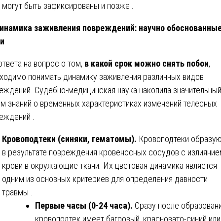
могут быть зафиксированы и позже .
намика заживления повреждений: научно обоснованны
и
ответа на вопрос о том,
в какой срок можно снять побои
,
ходимо понимать динамику заживления различных видов
еждений. Судебно-медицинская наука накопила значительны
м знаний о временных характеристиках изменений телесных
еждений .
Кровоподтеки (синяки, гематомы).
Кровоподтеки образую
в результате повреждения кровеносных сосудов с излияние
крови в окружающие ткани. Их цветовая динамика является
одним из основных критериев для определения давности
травмы .
Первые часы (0-24 часа).
Сразу после образован
кровоподтек имеет багровый, красновато-синий или