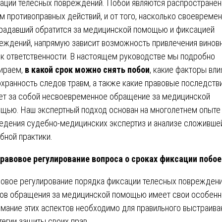
ации телесных повреждений. Побои являются распростране
м противоправных действий, и от того, насколько своевреме
радавший обратится за медицинской помощью и фиксацией
еждений, напрямую зависит возможность привлечения винов
 к ответственности. В настоящем руководстве мы подробно
ираем,
в какой срок можно снять побои
, какие факторы вл
охранность следов травм, а также какие правовые последств
ет за собой несвоевременное обращение за медицинской
щью. Наш экспертный подход основан на многолетнем опыте
едения судебно-медицинских экспертиз и анализе сложивше
бной практики.
Правовое регулирование вопроса о сроках фиксации побое
овое регулирование порядка фиксации телесных повреждени
ов обращения за медицинской помощью имеет свои особенн
мание этих аспектов необходимо для правильного выстраива
тегии защиты своих прав.