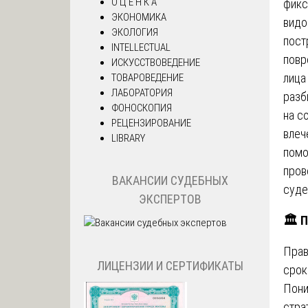
О Ц Е Н К А
фикс
ЭКОНОМИКА
видо
ЭКОЛОГИЯ
пост
INTELLECTUAL
повр
ИСКУССТВОВЕДЕНИЕ
лица
ТОВАРОВЕДЕНИЕ
ЛАБОРАТОРИЯ
разб
ФОНОСКОПИЯ
на с
РЕЦЕНЗИРОВАНИЕ
влеч
LIBRARY
помо
пров
ВАКАНСИИ СУДЕБНЫХ
суде
ЭКСПЕРТОВ
🏛️ 
Прав
ЛИЦЕНЗИИ И СЕРТИФИКАТЫ
срок
Пони
стра