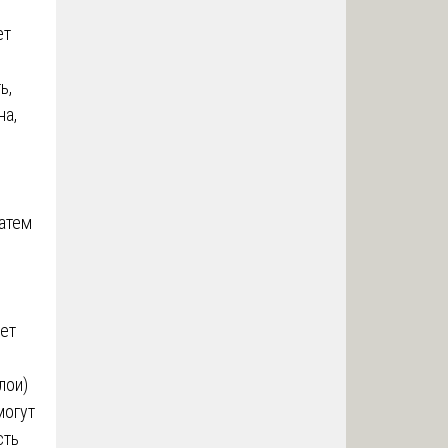
ет
ь,
на,
затем
ет
лои)
могут
сть