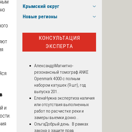
нным
Крымский округ
нно
Новые регионы
ного
КОНСУЛЬТАЦИЯ
ияют
ЭКСПЕРТА
ия
Александр
Магнитно-
резонансный томограф ANKE
йся
Openmark 4000 с полным
набором катушек (9 шт), год
выпуска 201...
в
Елена
Нужна экспертиза наличия
или отсутствия выполненных
й и
работ по расчистке реки и
ости.
замеры выемки донно...
ния
Ольга
Добрый день. В рамках
закона о защите прав