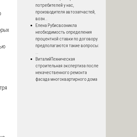
потребителей у нас,
производителя автозапчастей,
о
возн...
Елена Рубис
возникла
орых
необходимость определения
процентной ставки по договору.
предполагаются такие вопросы:
щью
...
Виталий
Техническая
строительная экспертиза после
некачественного ремонта
фасада многоквартирного дома
тря