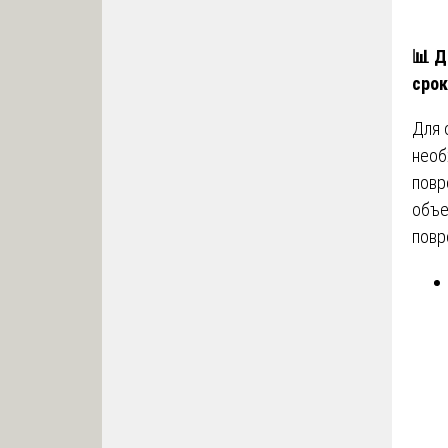
📊
Ди
срок
Для 
необ
повр
объе
повр