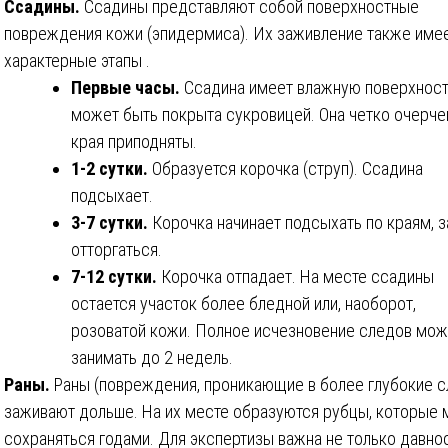
Ссадины.
Ссадины представляют собой поверхностные
повреждения кожи (эпидермиса). Их заживление также име
характерные этапы .
Первые часы.
Ссадина имеет влажную поверхност
может быть покрыта сукровицей. Она четко очерче
края приподняты.
1-2 сутки.
Образуется корочка (струп). Ссадина
подсыхает.
3-7 сутки.
Корочка начинает подсыхать по краям, 
отторгаться.
7-12 сутки.
Корочка отпадает. На месте ссадины
остается участок более бледной или, наоборот,
розоватой кожи. Полное исчезновение следов мож
занимать до 2 недель.
Раны.
Раны (повреждения, проникающие в более глубокие с
заживают дольше. На их месте образуются рубцы, которые 
сохраняться годами. Для экспертизы важна не только давно