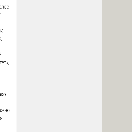
олее
я
а.
,
й
тет»,
ако
Важно
ся