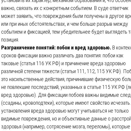
установить их характер, механизм образования и, что особе
важно, связать их с конкретным событием. В суде ответчик
может заявить, что повреждения были получены в другое в
или при иных обстоятельствах, и чем больше разрыв между
событием и фиксацией, тем убедительнее будет выглядеть т
позиция.
Разграничение понятий: побои и вред здоровью.
В контек
сроков фиксации важно различать два понятия: побои как
таковые (статья 116 УК РФ) и причинение вреда здоровью
различной степени тяжести (статьи 111, 112, 115 УК РФ). По
это насильственные действия, причинившие физическую боль
не повлекшие последствий, указанных в статье 115 УК РФ (л
вред здоровью). Для фиксации побоев важны видимые сле
(ссадины, кровоподтеки), которые имеют свойство исчезать
установления вреда здоровью могут учитываться не только
видимые повреждения, но и объективные данные о расстро
здоровья (например, сотрясение мозга, переломы), которые