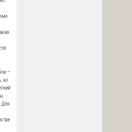
нно
ремя
акая
сте
бои —
, но
егкий
ды
. Для
йстве