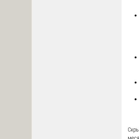
Скры
меся