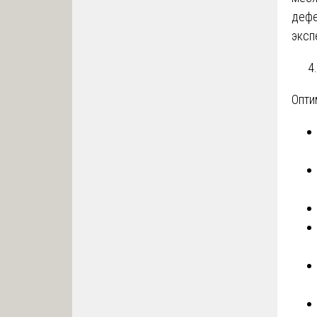
дефе
эксп
Опти