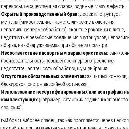
перекосы, некачественная сварка, видимые глазу дефекты.
Скрытый производственный брак:
дефекты структуры
металла (микротрещины, неметаллические включения,
неправильная термообработка), скрытые раковины в литье,
недотянутые резьбовые соединения внутри узлов, неправил
сборка, не обнаруживаемая при обычном осмотре.
Несоответствие паспортным характеристикам:
заниженн
производительность, повышенное энергопотребление,
недостаточная точность обработки, шум, вибрация.
Отсутствие обязательных элементов:
защитных кожухов,
блокировок, систем аварийной остановки.
Использование несертифицированных или контрафактн
комплектующих
(например, китайских подшипников вместо
японских).
тый брак наиболее опасен, так как проявляется через неско
цев работы, когда гарантия уже может истечь, и доказать, чт