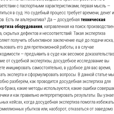
ветствии с паспортными характеристиками, первая мысль —
титься в суд. Но судебный процесс требует времени, денег и
ов. Есть ли альтернатива? Да — досудебная
техническая
ертиза оборудования
, направленная на поиск производстве
а, скрытых дефектов и несоответствий. Такая экспертиза
оляет получить объективное заключение ещё до подачи иска,
льзовать его для претензионной работы, а в случае
ходимости — предъявить в суде как весомое доказательство
чие от судебной экспертизы, досудебное исследование вы
те инициировать самостоятельно, в удобное для вас время,
ать эксперта и сформулировать вопросы. В данной статье мы
обно разберём, как проводится досудебная экспертиза для
ка брака, какие методы используются, какие ошибки соверш
зчики и как правильно интерпретировать результаты. Вы узнае
ьных кейсах, когда досудебная экспертиза помогла избежать
омиллионных убытков или, наоборот, отказаться от заведомо