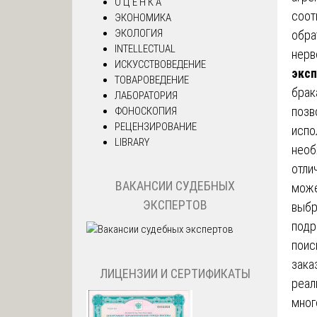
О Ц Е Н К А
соот
ЭКОНОМИКА
ЭКОЛОГИЯ
обра
INTELLECTUAL
нерв
ИСКУССТВОВЕДЕНИЕ
эксп
ТОВАРОВЕДЕНИЕ
брак
ЛАБОРАТОРИЯ
позв
ФОНОСКОПИЯ
РЕЦЕНЗИРОВАНИЕ
испо
LIBRARY
необ
отли
ВАКАНСИИ СУДЕБНЫХ
може
ЭКСПЕРТОВ
выбр
подр
поис
зака
ЛИЦЕНЗИИ И СЕРТИФИКАТЫ
реал
мног