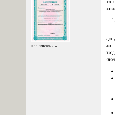
прои
зака
Дос
иссл
все лицензии →
прод
ключ