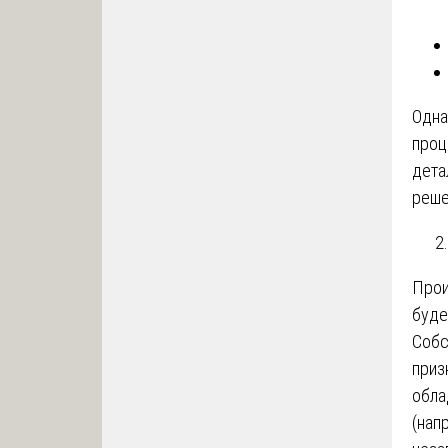
Одна
проц
дета
реше
Прои
буде
Собс
приз
обла
(нап