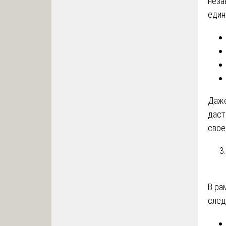
неза
един
Даже
даст
свое
В ра
след