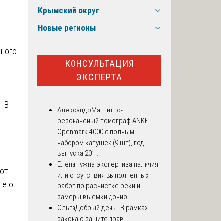
Крымский округ
Новые регионы
нного
КОНСУЛЬТАЦИЯ
ЭКСПЕРТА
. В
Александр
Магнитно-
резонансный томограф ANKE
Openmark 4000 с полным
набором катушек (9 шт), год
выпуска 201...
Елена
Нужна экспертиза наличия
ают
или отсутствия выполненных
те о
работ по расчистке реки и
замеры выемки донно...
Ольга
Добрый день. В рамках
закона о защите прав