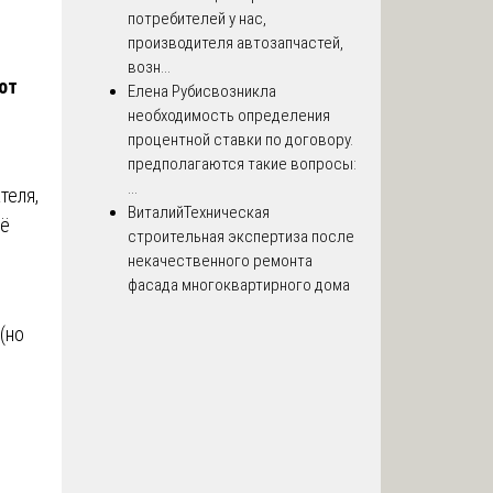
потребителей у нас,
производителя автозапчастей,
возн...
от
Елена Рубис
возникла
необходимость определения
процентной ставки по договору.
предполагаются такие вопросы:
...
теля,
Виталий
Техническая
Её
строительная экспертиза после
некачественного ремонта
фасада многоквартирного дома
(но