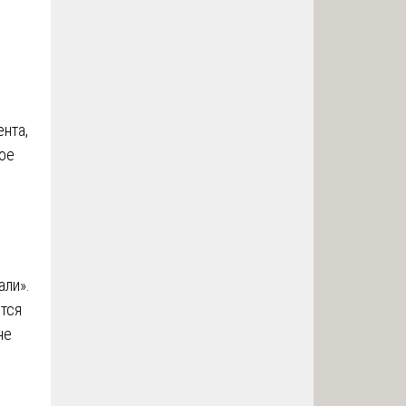
нта,
ное
али».
тся
не