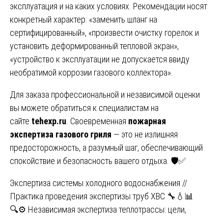
эксплуатация и на каких условиях. Рекомендации носят
конкретный характер: «заменить шланг на
сертифицированный», «произвести очистку горелок и
установить деформированный тепловой экран»,
«устройство к эксплуатации не допускается ввиду
необратимой коррозии газового коллектора».
Для заказа профессиональной и независимой оценки
вы можете обратиться к специалистам на
сайте
tehexp.ru
. Своевременная
пожарная
экспертиза газового гриля
— это не излишняя
предосторожность, а разумный шаг, обеспечивающий
спокойствие и безопасность вашего отдыха. 🛡️✅
Навигация
Экспертиза системы холодного водоснабжения //
Практика проведения экспертизы труб ХВС 🔧💧📊
по
🔍⚙️ Независимая экспертиза теплотрассы: цели,