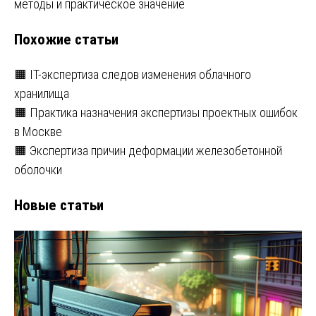
записям
методы и практическое значение
Похожие статьи
🟧 IT-экспертиза следов изменения облачного
хранилища
🟧 Практика назначения экспертизы проектных ошибок
в Москве
🟧 Экспертиза причин деформации железобетонной
оболочки
Новые статьи