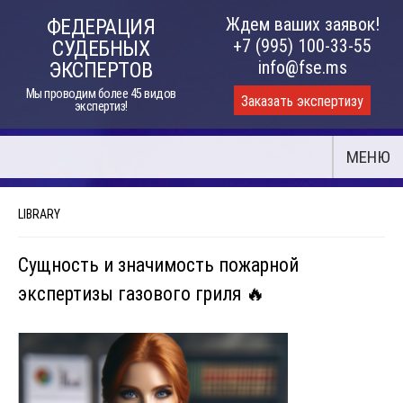
Skip
Ждем ваших заявок!
ФЕДЕРАЦИЯ
to
+7 (995) 100-33-55
СУДЕБНЫХ
content
info@fse.ms
ЭКСПЕРТОВ
Мы проводим более 45 видов
Заказать экспертизу
экспертиз!
МЕНЮ
LIBRARY
Сущность и значимость пожарной
экспертизы газового гриля 🔥