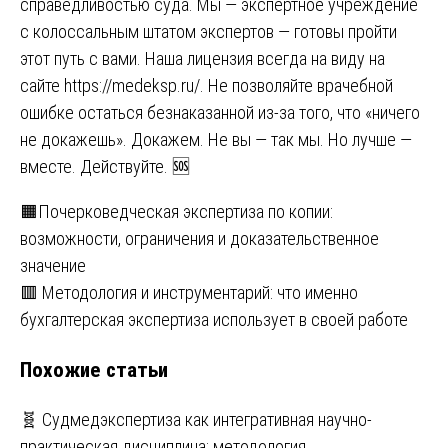
справедливостью суда. Мы — экспертное учреждение
с колоссальным штатом экспертов — готовы пройти
этот путь с вами. Наша лицензия всегда на виду на
сайте
https://medeksp.ru/
. Не позволяйте врачебной
ошибке остаться безнаказанной из-за того, что «ничего
не докажешь». Докажем. Не вы — так мы. Но лучше —
вместе. Действуйте. 🆘
Навигация
🟧Почерковедческая экспертиза по копии:
возможности, ограничения и доказательственное
по
значение
записям
🟥 Методология и инструментарий: что именно
бухгалтерская экспертиза использует в своей работе
Похожие статьи
🧬 Судмедэкспертиза как интегративная научно-
практическая дисциплина: методология,