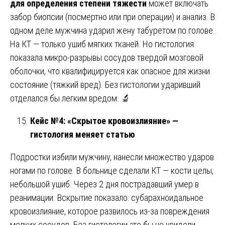
для определения степени тяжести
может включать
забор биопсии (посмертно или при операции) и анализ. В
одном деле мужчина ударил жену табуретом по голове.
На КТ — только ушиб мягких тканей. Но гистология
показала микро-разрывы сосудов твердой мозговой
оболочки, что квалифицируется как опасное для жизни
состояние (тяжкий вред). Без гистологии ударивший
отделался бы легким вредом. 🔬
Кейс №4: «Скрытое кровоизлияние» —
гистология меняет статью
Подростки избили мужчину, нанесли множество ударов
ногами по голове. В больнице сделали КТ — кости целы,
небольшой ушиб. Через 2 дня пострадавший умер в
реанимации. Вскрытие показало: субарахноидальное
кровоизлияние, которое развилось из-за повреждения
мелких сосудов. Без гистологии это бы не увидели.