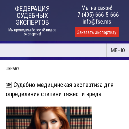
Skip
Мы на связи!
ФЕДЕРАЦИЯ
to
+7 (495) 666-5-666
СУДЕБНЫХ
content
info@fse.ms
ЭКСПЕРТОВ
Мы проводим более 45 видов
Заказать экспертизу
экспертиз!
МЕНЮ
LIBRARY
🆘 Судебно-медицинская экспертиза для
определения степени тяжести вреда