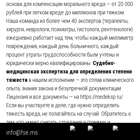
основа для компенсации морального вреда — от 20 000
рублей при легком вреде до миллионов при тяжком.
Наша команда из более чем 40 экспертов (терапевты,
хирурги, неврологи, психиатры, гистологи, рентгенологи)
ежедневно работает над тем, чтобы каждый миллиметр
повреждения, каждый день больничного, каждый
процент утраты трудоспособности были учтены и
юридически верно квалифицированы.
Судебно-
медицинская экспертиза для определения степени
тяжести
в нашем исполнении — это сплав клинического
опыта, знания закона и безупречной документации.
Лицензия и все документы — на
https://medeksp.ru/
.
Если вы участвуете в деле, где нужно определить
тяжесть вреда, не полагайтесь на случай. Обратитесь к
тем, кто умеет считать страдания в граммах и
сантиметрах, превращая боль в справедливость.
info@fse.ms
Помните: правильная квалификация — это не просто