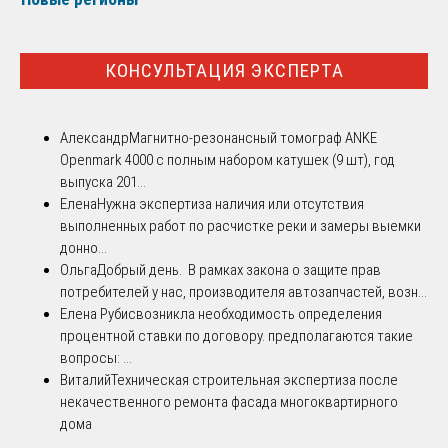
КОНСУЛЬТАЦИЯ ЭКСПЕРТА
Александр
Магнитно-резонансный томограф ANKE
Openmark 4000 с полным набором катушек (9 шт), год
выпуска 201...
Елена
Нужна экспертиза наличия или отсутствия
выполненных работ по расчистке реки и замеры выемки
донно...
Ольга
Добрый день. В рамках закона о защите прав
потребителей у нас, производителя автозапчастей, возн...
Елена Рубис
возникла необходимость определения
процентной ставки по договору. предполагаются такие
вопросы: ...
Виталий
Техническая строительная экспертиза после
некачественного ремонта фасада многоквартирного
дома