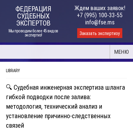
Skip
Ждем ваших заявок!
ФЕДЕРАЦИЯ
to
+7 (995) 100-33-55
СУДЕБНЫХ
content
info@fse.ms
ЭКСПЕРТОВ
Мы проводим более 45 видов
Заказать экспертизу
экспертиз!
МЕНЮ
LIBRARY
🔍 Судебная инженерная экспертиза шланга
гибкой подводки после залива:
методология, технический анализ и
установление причинно-следственных
связей