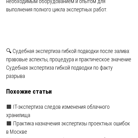
необходимым оборудованием и опытом для
выполнения полного цикла экспертных работ.
Навигация
🔍 Судебная экспертиза гибкой подводки после залива:
правовые аспекты, процедура и практическое значение
по
Судебная экспертиза гибкой подводки по факту
записям
разрыва
Похожие статьи
🟧 IT-экспертиза следов изменения облачного
хранилища
🟧 Практика назначения экспертизы проектных ошибок
в Москве