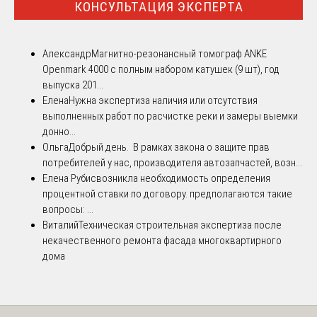
КОНСУЛЬТАЦИЯ ЭКСПЕРТА
Александр
Магнитно-резонансный томограф ANKE
Openmark 4000 с полным набором катушек (9 шт), год
выпуска 201...
Елена
Нужна экспертиза наличия или отсутствия
выполненных работ по расчистке реки и замеры выемки
донно...
Ольга
Добрый день. В рамках закона о защите прав
потребителей у нас, производителя автозапчастей, возн...
Елена Рубис
возникла необходимость определения
процентной ставки по договору. предполагаются такие
вопросы: ...
Виталий
Техническая строительная экспертиза после
некачественного ремонта фасада многоквартирного
дома