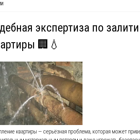
ИИ
дебная экспертиза по залит
артиры 🏢💧
пление квартиры — серьёзная проблема, которая может прив
ачительным материальным потерям и даже угрожать безопас