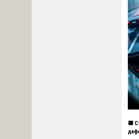
🟨 С
деф