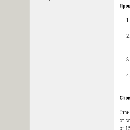
Проц
Стои
Стои
от с
от 1