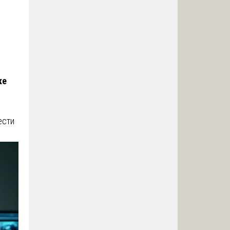
ке
ести