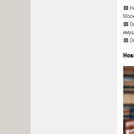
🟩 Н
Мос
🟩 О
имущ
🟥 О
Нов