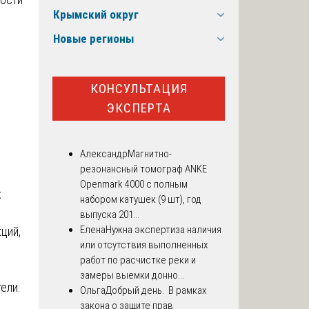
Крымский округ
Новые регионы
КОНСУЛЬТАЦИЯ
ЭКСПЕРТА
Александр
Магнитно-
резонансный томограф ANKE
Openmark 4000 с полным
х
набором катушек (9 шт), год
выпуска 201...
Елена
Нужна экспертиза наличия
ций,
или отсутствия выполненных
работ по расчистке реки и
замеры выемки донно...
ели.
Ольга
Добрый день. В рамках
закона о защите прав