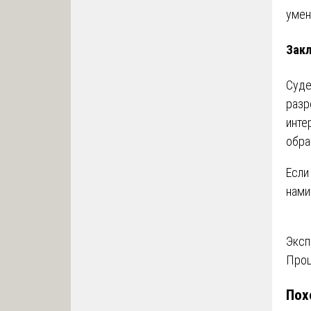
умен
Зак
Суде
разр
инте
обра
Если
нами
На
Эксп
Проц
по
Пох
за