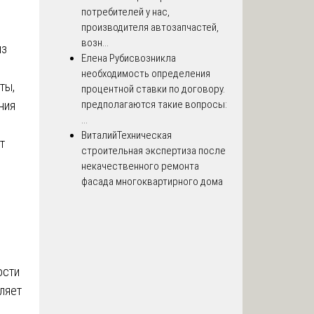
потребителей у нас,
производителя автозапчастей,
возн...
из
Елена Рубис
возникла
необходимость определения
ты,
процентной ставки по договору.
предполагаются такие вопросы:
ния
...
Виталий
Техническая
т
строительная экспертиза после
некачественного ремонта
фасада многоквартирного дома
ости
ляет