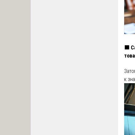
🟧 С
това
Зато
к зн