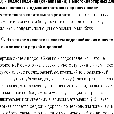
С) и водоотведения (канализации) в многоквартирных д
омышленных и административных зданиях после
чественного капитального ремонта
— это единственный
тимный и технически безупречный способ доказать вину
ядчика и получить полноценное возмещение. 🛠️⚖️
🔍
Что такое экспертиза систем водоснабжения и почем
она является редкой и дорогой
ертиза систем водоснабжения и водоотведения — это не
рхностный осмотр «на глазок», а многоступенчатый комплекс
рументальных исследований, включающий тепловизионный
роль, внутритрубную видеодиагностику (телеметрию), лазерн
лирование, ультразвуковую толщинометрию, гидравлические
тания, а при необходимости — разрушающий контроль с
ллографией и химическим анализом материалов. 🧪🔬 Такая
ертиза является редкой и дорогой по нескольким причинам. В
ых, оборудование стоит десятки миллионов рублей: видеозо