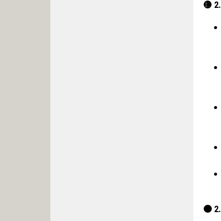
🟡
2.
🟠
2.