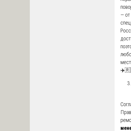
пово
— от
спец
Росс
дост
поэт
любо
мест
✈️🇷
Согл
Прав
ремо
мене