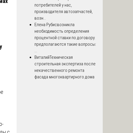
омах
потребителей у нас,
производителя автозапчастей,
возн...
Елена Рубис
возникла
необходимость определения
процентной ставки по договору.
предполагаются такие вопросы:
у
...
Виталий
Техническая
строительная экспертиза после
некачественного ремонта
фасада многоквартирного дома
ое
о-
нды с