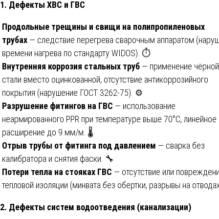
1. Дефекты ХВС и ГВС
Продольные трещины и свищи на полипропиленовых
трубах
— следствие перегрева сварочным аппаратом (нару
времени нагрева по стандарту WIDOS). ⏱️
Внутренняя коррозия стальных труб
— применение чёрной
стали вместо оцинкованной, отсутствие антикоррозийного
покрытия (нарушение ГОСТ 3262-75). ⚙️
Разрушение фитингов на ГВС
— использование
неармированного PPR при температуре выше 70°C, линейное
расширение до 9 мм/м. 🌡️
Отрыв трубы от фитинга под давлением
— сварка без
калибратора и снятия фаски. 🔧
Потери тепла на стояках ГВС
— отсутствие или поврежден
тепловой изоляции (минвата без обертки, разрывы на отводах
2. Дефекты систем водоотведения (канализации)