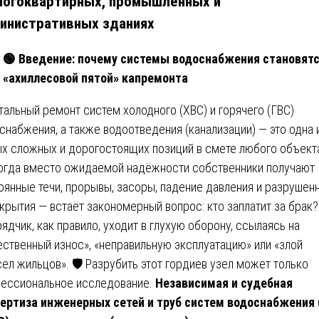
ногоквартирных, промышленных и
инистративных зданиях
🟢
Введение: почему системы водоснабжения становят
«ахиллесовой пятой» капремонта
тальный ремонт систем холодного (ХВС) и горячего (ГВС)
снабжения, а также водоотведения (канализации) — это одна 
х сложных и дорогостоящих позиций в смете любого объекта
огда вместо ожидаемой надёжности собственники получают
оянные течи, прорывы, засоры, падение давления и разрушен
крытия — встаёт закономерный вопрос: кто заплатит за брак?
ядчик, как правило, уходит в глухую оборону, ссылаясь на
ественный износ», «неправильную эксплуатацию» или «злой
ел жильцов». 🛡️ Разрубить этот гордиев узел может только
ессиональное исследование.
Независимая и судебная
ертиза инженерных сетей и труб систем водоснабжения