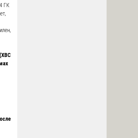
4 ГК
ет,
илен,
 (ХВС
омах
осле