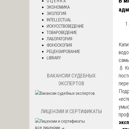
В м
О Ц Е Н К А
ЭКОНОМИКА
адм
ЭКОЛОГИЯ
INTELLECTUAL
ИСКУССТВОВЕДЕНИЕ
ТОВАРОВЕДЕНИЕ
ЛАБОРАТОРИЯ
Капи
ФОНОСКОПИЯ
РЕЦЕНЗИРОВАНИЕ
водо
LIBRARY
самы
💧 К
пост
ВАКАНСИИ СУДЕБНЫХ
пере
ЭКСПЕРТОВ
Подр
«ест
умыс
ЛИЦЕНЗИИ И СЕРТИФИКАТЫ
проф
эксп
все лицензии →