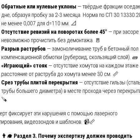
Обратные или нулевые уклоны
— твёрдые фракции оседаю
дне, образуя пробку за 2-3 месяца. Норма по СП 30.13330.2
не менее 0,007 для d=110 мм. 📐
Отсутствие ревизий на поворотах более 45°
— при засоре
невозможно прочистить без демонтажа. 🚪
Разрыв раструбов
— замоноличивание труб в бетонный пол
компенсационной обмотки (рубероид, скользящий слой). 🧱
«Играющий» стояк
— отсутствие хомутов на каждом этаже 
расстояние от раструба до хомута менее 30 см. 📏
Срез трубы плитой перекрытия
— отсутствие гильзы (стал
трубы большего диаметра) в месте прохода через перекрыт
🪚
ерт фиксирует эти нарушения с помощью лазерного
лирования, видеозондов и шаблонов. 📹📏
👨
Раздел 3. Почему экспертизу должен проводить