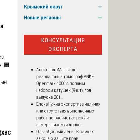
Крымский округ
Новые регионы
ся
КОНСУЛЬТАЦИЯ
ЭКСПЕРТА
из
. 🏢
Александр
Магнитно-
резонансный томограф ANKE
ные
Openmark 4000 с полным
набором катушек (9 шт), год
выпуска 201...
Елена
Нужна экспертиза наличия
или отсутствия выполненных
работ по расчистке реки и
замеры выемки донно...
Ольга
Добрый день. В рамках
 (ХВС
закона о защите прав