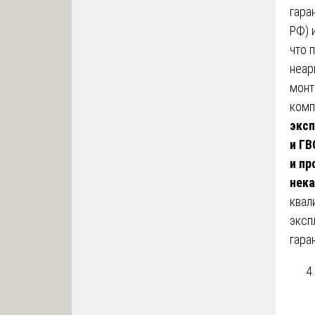
гара
РФ) 
что 
неар
монт
комп
эксп
и ГВ
и пр
нека
квал
эксп
гара