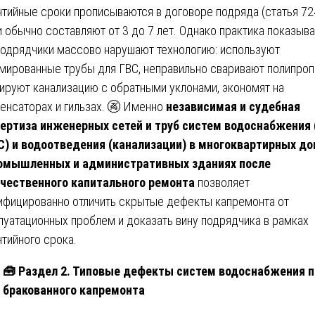
нтийные сроки прописываются в договоре подряда (статья 72
и обычно составляют от 3 до 7 лет. Однако практика показыва
подрядчики массово нарушают технологию: используют
мированные трубы для ГВС, неправильно сваривают полипроп
ируют канализацию с обратными уклонами, экономят на
енсаторах и гильзах. 🚱 Именно
независимая и судебная
ертиза инженерных сетей и труб систем водоснабжения
С) и водоотведения (канализации) в многоквартирных д
омышленных и административных зданиях после
чественного капитального ремонта
позволяет
ифицированно отличить скрытые дефекты капремонта от
луатационных проблем и доказать вину подрядчика в рамках
нтийного срока.
🧰
Раздел 2. Типовые дефекты систем водоснабжения п
бракованного капремонта