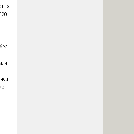
т на
020:
 без
или
ьной
ие.