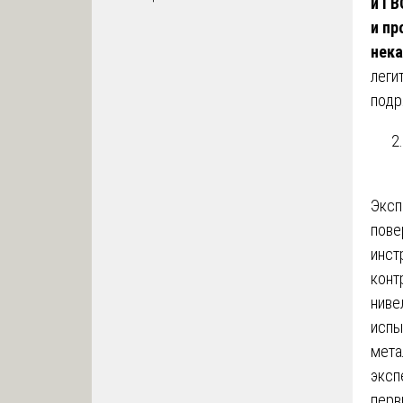
и ГВ
и пр
нека
леги
подр
Эксп
пове
инст
конт
ниве
испы
мета
эксп
перв