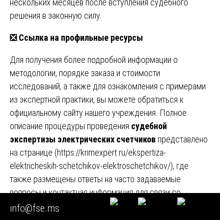
нескольких месяцев после вступления судебного
решения в законную силу.
❎
Ссылка на профильные ресурсы
Для получения более подробной информации о
методологии, порядке заказа и стоимости
исследований, а также для ознакомления с примерами
из экспертной практики, вы можете обратиться к
официальному сайту нашего учреждения. Полное
описание процедуры проведения
судебной
экспертизы электрических счетчиков
представлено
на странице (
https://krimexpert.ru/ekspertiza-
elektricheskih-schetchikov-elektroschetchikov/
), где
также размещены ответы на часто задаваемые
вопросы и контактная информация для связи со
специалистами.
info@fse.ms