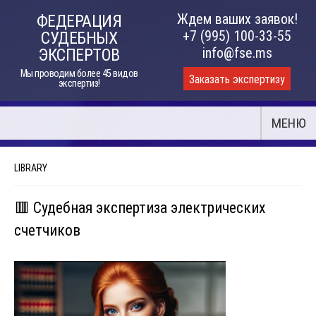
Skip
Ждем ваших заявок!
ФЕДЕРАЦИЯ
to
+7 (995) 100-33-55
СУДЕБНЫХ
content
info@fse.ms
ЭКСПЕРТОВ
Мы проводим более 45 видов
Заказать экспертизу
экспертиз!
МЕНЮ
LIBRARY
🟥 Судебная экспертиза электрических
счетчиков