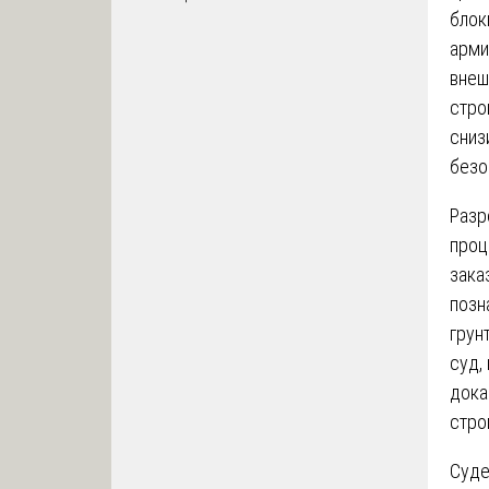
блок
арми
внеш
стро
сниз
безо
Разр
проц
зака
позн
грун
суд,
дока
стро
Суд