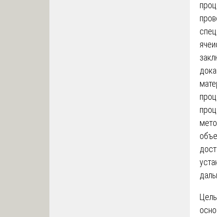
проц
пров
спец
ячеи
закл
дока
мате
проц
проц
мето
объе
дост
уста
даль
Цель
осно