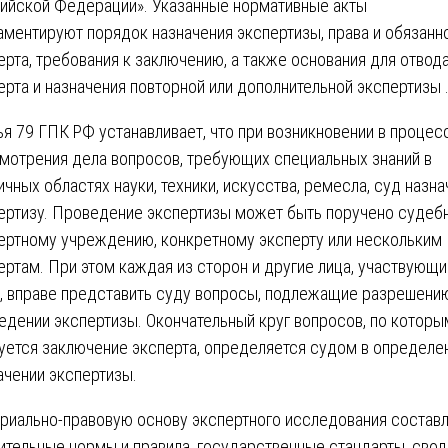
ийской Федерации». Указанные нормативные акты
аментируют порядок назначения экспертизы, права и обязанн
ерта, требования к заключению, а также основания для отвод
ерта и назначения повторной или дополнительной экспертизы 
ья 79 ГПК РФ устанавливает, что при возникновении в процес
мотрения дела вопросов, требующих специальных знаний в
ичных областях науки, техники, искусства, ремесла, суд назна
ертизу. Проведение экспертизы может быть поручено судеб
ертному учреждению, конкретному эксперту или нескольким
ертам. При этом каждая из сторон и другие лица, участвующи
, вправе представить суду вопросы, подлежащие разрешени
едении экспертизы. Окончательный круг вопросов, по которы
уется заключение эксперта, определяется судом в определе
ачении экспертизы.
риально-правовую основу экспертного исследования состав
ительные нормы и правила, государственные стандарты, сво