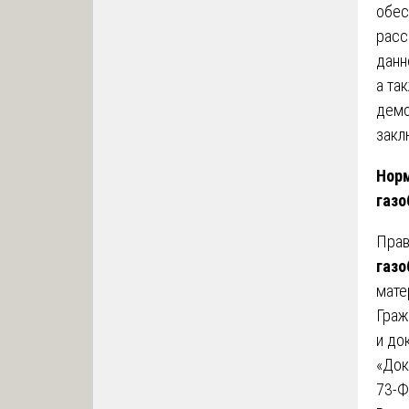
обес
расс
данн
а та
демо
закл
Норм
газо
Прав
газо
мате
Граж
и до
«Док
73-Ф