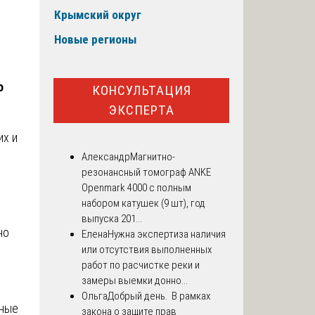
Крымский округ
Новые регионы
о
КОНСУЛЬТАЦИЯ
ЭКСПЕРТА
их и
Александр
Магнитно-
резонансный томограф ANKE
Openmark 4000 с полным
набором катушек (9 шт), год
выпуска 201...
но
Елена
Нужна экспертиза наличия
или отсутствия выполненных
работ по расчистке реки и
замеры выемки донно...
Ольга
Добрый день. В рамках
нные
закона о защите прав