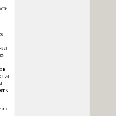
ости
а
.
се
чает
но-
е в
ю при
м
нии о
ляют
ды