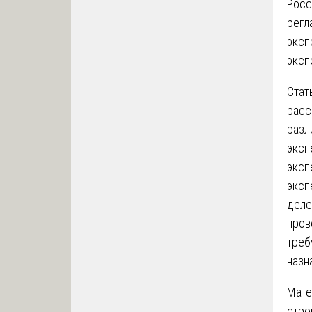
Росс
регл
эксп
эксп
Стат
расс
разл
эксп
эксп
эксп
деле
пров
треб
назн
Мате
стро