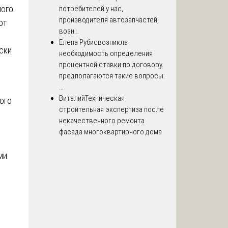
ного
потребителей у нас,
производителя автозапчастей,
от
возн...
Елена Рубис
возникла
ски
необходимость определения
процентной ставки по договору.
предполагаются такие вопросы:
...
Виталий
Техническая
ого
строительная экспертиза после
некачественного ремонта
фасада многоквартирного дома
ми