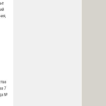
тье
ний
ния,
ства
ва 7
ода №