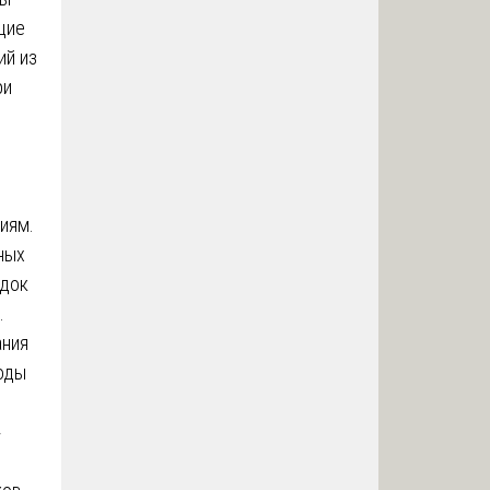
щие
ий из
ри
иям.
ных
ядок
.
ания
оды
»