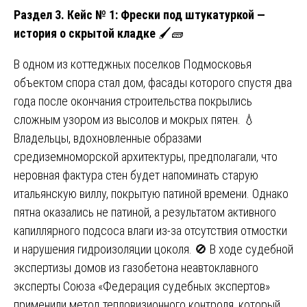
Раздел 3. Кейс № 1: Фрески под штукатуркой —
история о скрытой кладке
🖌️🧱
В одном из коттеджных поселков Подмосковья
объектом спора стал дом, фасады которого спустя два
года после окончания строительства покрылись
сложным узором из высолов и мокрых пятен. 💧
Владельцы, вдохновленные образами
средиземноморской архитектуры, предполагали, что
неровная фактура стен будет напоминать старую
итальянскую виллу, покрытую патиной времени. Однако
пятна оказались не патиной, а результатом активного
капиллярного подсоса влаги из-за отсутствия отмостки
и нарушения гидроизоляции цоколя. 🚫 В ходе судебной
экспертизы домов из газобетона неавтоклавного
эксперты Союза «Федерация судебных экспертов»
применили метод тепловизионного контроля, который