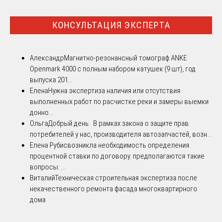
КОНСУЛЬТАЦИЯ ЭКСПЕРТА
Александр
Магнитно-резонансный томограф ANKE
Openmark 4000 с полным набором катушек (9 шт), год
выпуска 201...
Елена
Нужна экспертиза наличия или отсутствия
выполненных работ по расчистке реки и замеры выемки
донно...
Ольга
Добрый день. В рамках закона о защите прав
потребителей у нас, производителя автозапчастей, возн...
Елена Рубис
возникла необходимость определения
процентной ставки по договору. предполагаются такие
вопросы: ...
Виталий
Техническая строительная экспертиза после
некачественного ремонта фасада многоквартирного
дома