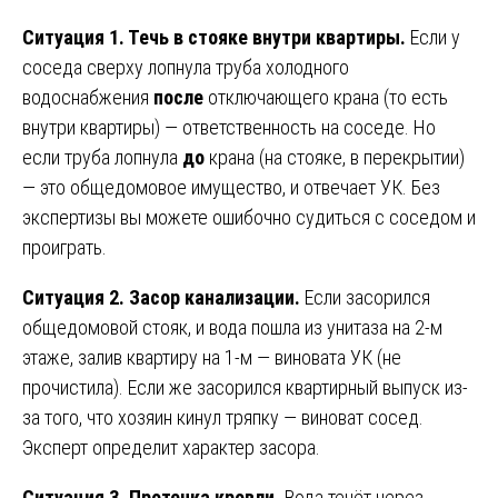
Ситуация 1. Течь в стояке внутри квартиры.
Если у
соседа сверху лопнула труба холодного
водоснабжения
после
отключающего крана (то есть
внутри квартиры) — ответственность на соседе. Но
если труба лопнула
до
крана (на стояке, в перекрытии)
— это общедомовое имущество, и отвечает УК. Без
экспертизы вы можете ошибочно судиться с соседом и
проиграть.
Ситуация 2. Засор канализации.
Если засорился
общедомовой стояк, и вода пошла из унитаза на 2-м
этаже, залив квартиру на 1-м — виновата УК (не
прочистила). Если же засорился квартирный выпуск из-
за того, что хозяин кинул тряпку — виноват сосед.
Эксперт определит характер засора.
Ситуация 3. Протечка кровли.
Вода течёт через