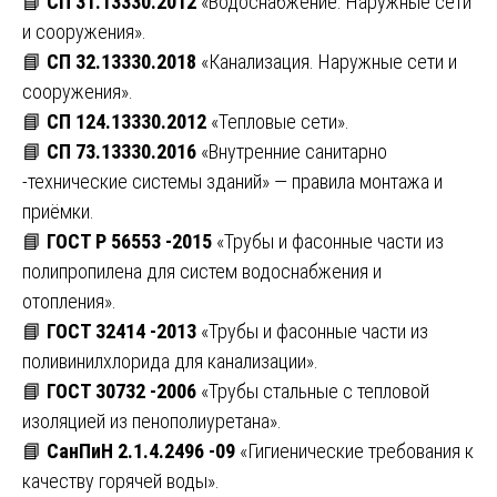
📘
СП 31.13330.2012
«Водоснабжение. Наружные сети
и сооружения».
📘
СП 32.13330.2018
«Канализация. Наружные сети и
сооружения».
📘
СП 124.13330.2012
«Тепловые сети».
📘
СП 73.13330.2016
«Внутренние санитарно
-технические системы зданий» — правила монтажа и
приёмки.
📘
ГОСТ Р 56553 -2015
«Трубы и фасонные части из
полипропилена для систем водоснабжения и
отопления».
📘
ГОСТ 32414 -2013
«Трубы и фасонные части из
поливинилхлорида для канализации».
📘
ГОСТ 30732 -2006
«Трубы стальные с тепловой
изоляцией из пенополиуретана».
📘
СанПиН 2.1.4.2496 -09
«Гигиенические требования к
качеству горячей воды».