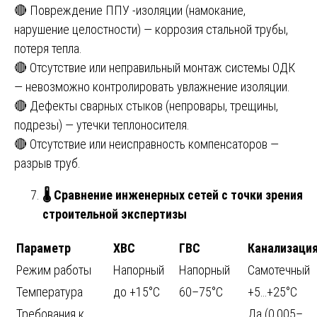
🔴 Повреждение ППУ -изоляции (намокание,
нарушение целостности) — коррозия стальной трубы,
потеря тепла.
🔴 Отсутствие или неправильный монтаж системы ОДК
— невозможно контролировать увлажнение изоляции.
🔴 Дефекты сварных стыков (непровары, трещины,
подрезы) — утечки теплоносителя.
🔴 Отсутствие или неисправность компенсаторов —
разрыв труб.
🌡
️ Сравнение инженерных сетей с точки зрения
строительной экспертизы
Параметр
ХВС
ГВС
Канализаци
Режим работы
Напорный
Напорный
Самотечный
Температура
до +15°C
60–75°C
+5…+25°C
Требования к
Да (0,005–