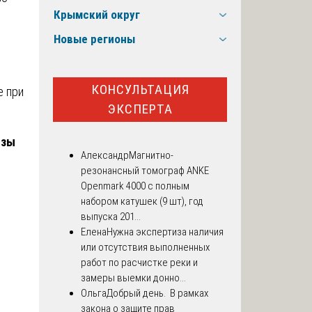
Крымский округ
Новые регионы
КОНСУЛЬТАЦИЯ
е при
ЭКСПЕРТА
изы
Александр
Магнитно-
резонансный томограф ANKE
Openmark 4000 с полным
набором катушек (9 шт), год
выпуска 201...
Елена
Нужна экспертиза наличия
или отсутствия выполненных
работ по расчистке реки и
замеры выемки донно...
Ольга
Добрый день. В рамках
закона о защите прав