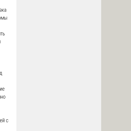
вка
ормы
ыть
и
д
ие
чно
ей с