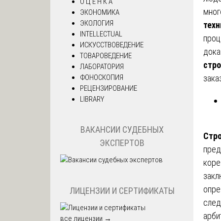
О Ц Е Н К А
мног
ЭКОНОМИКА
ЭКОЛОГИЯ
техн
INTELLECTUAL
проц
ИСКУССТВОВЕДЕНИЕ
дока
ТОВАРОВЕДЕНИЕ
стро
ЛАБОРАТОРИЯ
ФОНОСКОПИЯ
зака
РЕЦЕНЗИРОВАНИЕ
LIBRARY
ВАКАНСИИ СУДЕБНЫХ
Стро
ЭКСПЕРТОВ
пред
коре
закл
опре
ЛИЦЕНЗИИ И СЕРТИФИКАТЫ
след
арби
все лицензии →