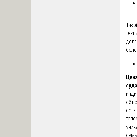
Тако
техн
дел
боле
Цена
суд
инди
объе
орга
теле
уник
сумм