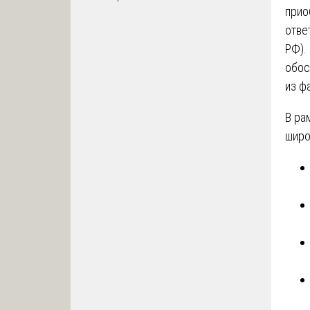
прио
отве
РФ).
обос
из ф
В ра
широ