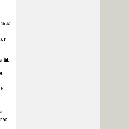
боких
, и
зы
📊
я
 и
й
овая