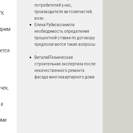
потребителей у нас,
производителя автозапчастей,
УК
возн...
Елена Рубис
возникла
одним
необходимость определения
процентной ставки по договору.
предполагаются такие вопросы:
ется
...
Виталий
Техническая
строительная экспертиза после
некачественного ремонта
фасада многоквартирного дома
чек,
 а
ями