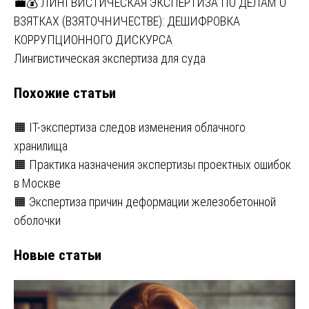
Навигация
💼💰 ЛИНГВИСТИЧЕСКАЯ ЭКСПЕРТИЗА ПО ДЕЛАМ О
ВЗЯТКАХ (ВЗЯТОЧНИЧЕСТВЕ): ДЕШИФРОВКА
по
КОРРУПЦИОННОГО ДИСКУРСА
записям
Лингвистическая экспертиза для суда
Похожие статьи
🟧 IT-экспертиза следов изменения облачного
хранилища
🟧 Практика назначения экспертизы проектных ошибок
в Москве
🟧 Экспертиза причин деформации железобетонной
оболочки
Новые статьи