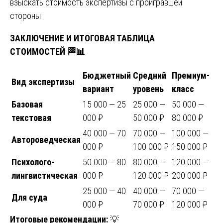
взыскать стоимость экспертизы с проигравшей
стороны
ЗАКЛЮЧЕНИЕ И ИТОГОВАЯ ТАБЛИЦА
СТОИМОСТЕЙ
🏁📊
Бюджетный
Средний
Премиум-
Вид экспертизы
вариант
уровень
класс
Базовая
15 000 — 25
25 000 —
50 000 —
текстовая
000 ₽
50 000 ₽
80 000 ₽
40 000 — 70
70 000 —
100 000 —
Автороведческая
000 ₽
100 000 ₽
150 000 ₽
Психолого-
50 000 — 80
80 000 —
120 000 —
лингвистическая
000 ₽
120 000 ₽
200 000 ₽
25 000 — 40
40 000 —
70 000 —
Для суда
000 ₽
70 000 ₽
120 000 ₽
Итоговые рекомендации:
💡