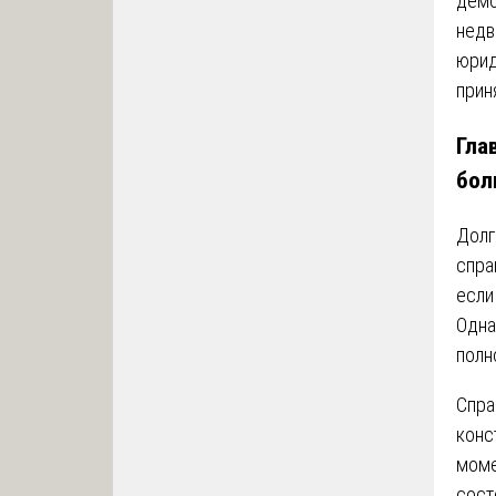
демо
недв
юрид
прин
Гла
бол
Долг
спра
если
Одна
полн
Спра
конс
моме
сост