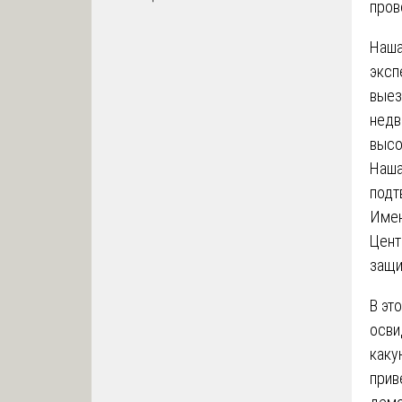
пров
Наша
эксп
выез
недв
высо
Наша
подт
Имен
Цент
защи
В эт
осви
каку
прив