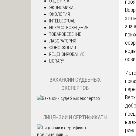
О Ц Е Н К А
проя
ЭКОНОМИКА
Возр
ЭКОЛОГИЯ
это 
INTELLECTUAL
знач
ИСКУССТВОВЕДЕНИЕ
прих
ТОВАРОВЕДЕНИЕ
ЛАБОРАТОРИЯ
совр
ФОНОСКОПИЯ
недв
РЕЦЕНЗИРОВАНИЕ
осви
LIBRARY
Исто
ВАКАНСИИ СУДЕБНЫХ
пока
ЭКСПЕРТОВ
пере
Верх
добр
прец
ЛИЦЕНЗИИ И СЕРТИФИКАТЫ
взгл
риел
все лицензии →