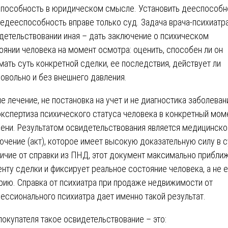
пособность в юридическом смысле. Установить дееспособн
недееспособность вправе только суд. Задача врача-психиатр
детельствовании иная – дать заключение о психическом
оянии человека на момент осмотра: оценить, способен ли он
мать суть конкретной сделки, ее последствия, действует ли
овольно и без внешнего давления.
не лечение, не постановка на учет и не диагностика заболеван
экспертиза психического статуса человека в конкретный мом
ени. Результатом освидетельствования является медицинско
ючение (акт), которое имеет высокую доказательную силу в с
личие от справки из ПНД, этот документ максимально прибли
нту сделки и фиксирует реальное состояние человека, а не е
рию. Справка от психиатра при продаже недвижимости от
ессионального психиатра дает именно такой результат.
покупателя такое освидетельствование – это: