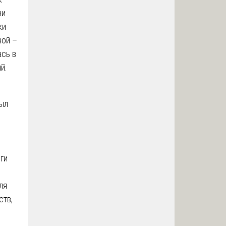
ни
ки
ной –
ась в
й.
ыл
ги
ля
ств,