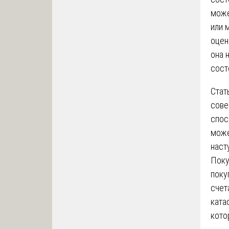
може
или 
оцен
она 
сост
Стат
сове
спос
може
наст
Поку
поку
счет
ката
кото