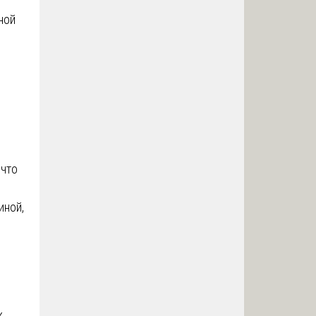
ной
 что
иной,
к