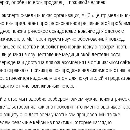
ерки, особенно если продавец – пожилой человек.
 экспертно-медицинская организация, АНО «Центр медицинс
ертиз», предлагает профессиональное решение этой проблем
дное психиатрическое освидетельствование для сделок с
ижимостью. Мы гарантируем научно обоснованный подход,
чайшее качество и абсолютную юридическую прозрачность.
 лицензия на осуществление медицинской деятельности
верждена и доступна для ознакомления на официальном сайт
но справка от психиатра при продаже недвижимости от наше
ра становится надежным щитом для покупателей и продавцов
щая их от многомиллионных потерь.
ой статье мы подробно разберем, зачем нужно психиатричес
детельствование, как оно проходит, что именно оценивает вра
ю защиту оно дает всем участникам процесса. Мы также
едем реальные кейсы из практики, которые наглядно