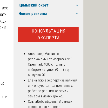
Крымский округ
– все
Новые регионы
вать
мощь
ой в
КОНСУЛЬТАЦИЯ
ЭКСПЕРТА
Александр
Магнитно-
резонансный томограф ANKE
Openmark 4000 с полным
набором катушек (9 шт), год
выпуска 201...
Елена
Нужна экспертиза наличия
кий
или отсутствия выполненных
работ по расчистке реки и
замеры выемки донно...
 или
Ольга
Добрый день. В рамках
закона о защите прав