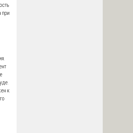
ость
а при
ия.
ент
е
уде.
жен к
го