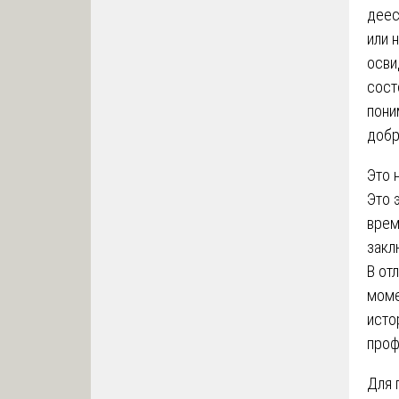
деес
или 
осви
сост
пони
добр
Это 
Это 
врем
закл
В от
моме
исто
проф
Для 