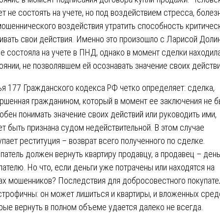
т не состоять на учете, но под воздействием стресса, болез
мошеннического воздействия утратить способность критичес
ивать свои действия. Именно это произошло с Ларисой Доли
не состояла на учете в ПНД, однако в момент сделки находил
оянии, не позволявшем ей осознавать значение своих действи
ья 177 Гражданского кодекса РФ четко определяет: сделка,
ршенная гражданином, который в момент ее заключения не б
обен понимать значение своих действий или руководить ими,
т быть признана судом недействительной. В этом случае
упает реституция – возврат всего полученного по сделке.
патель должен вернуть квартиру продавцу, а продавец – день
пателю. Но что, если деньги уже потрачены или находятся на
ах мошенников? Последствия для добросовестного покупате
строфичны: он может лишиться и квартиры, и вложенных сред
рые вернуть в полном объеме удается далеко не всегда.