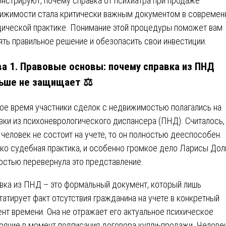
нстрируют, почему справка от психиатра при продаже
ижимости стала критически важным документом в современ
ической практике. Понимание этой процедуры поможет вам
ять правильное решение и обезопасить свои инвестиции.
ва 1. Правовые основы: почему справка из ПНД
ьше не защищает ⚖️
ое время участники сделок с недвижимостью полагались на
вки из психоневрологического диспансера (ПНД). Считалось,
 человек не состоит на учете, то он полностью дееспособен.
ко судебная практика, и особенно громкое дело Ларисы Дол
остью перевернула это представление.
вка из ПНД – это формальный документ, который лишь
татирует факт отсутствия гражданина на учете в конкретный
нт времени. Она не отражает его актуальное психическое
ояние в момент подписания договора купли-продажи. Челове