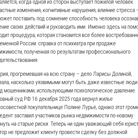
вляется, когда одной из сторон выступает пожилой человек.
астные изменения, когнитивные нарушения, влияние стресса 
может поставить под сомнение способность человека осозна
ение своих действий и руководить ими. Именно здесь на по
одит процедура, которая становится все более востребованн
еменной России: справка от психиатра при продаже
ижимости, полученная по результатам профессионального
детельствования.
рия, прогремевшая на всю страну – дело Ларисы Долиной,
зала, насколько уязвимыми могут быть даже известные люди
д мошенниками, использующими психологическое давление.
овный суд РФ 16 декабря 2025 года вернул жилье
осовестной покупательнице Полине Лурье, однако этот гром
едент заставил участников рынка недвижимости по-новому
януть на старые риски. Теперь ни один уважающий себя юрист
тор не предложит клиенту провести сделку без должной