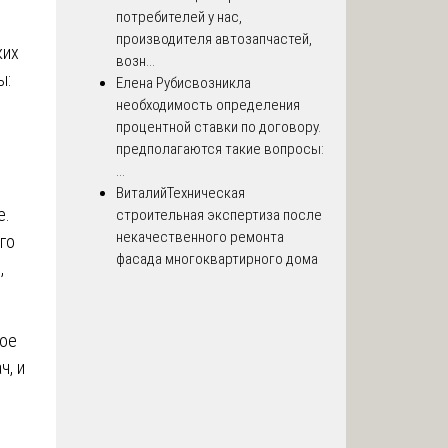
потребителей у нас,
производителя автозапчастей,
ких
возн...
ы:
Елена Рубис
возникла
необходимость определения
процентной ставки по договору.
предполагаются такие вопросы:
...
Виталий
Техническая
е.
строительная экспертиза после
некачественного ремонта
го
фасада многоквартирного дома
,
кое
ч, и