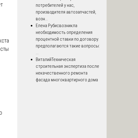
ет
потребителей у нас,
производителя автозапчастей,
возн...
Елена Рубис
возникла
необходимость определения
процентной ставки по договору.
кста
предполагаются такие вопросы:
исты
...
Виталий
Техническая
строительная экспертиза после
некачественного ремонта
фасада многоквартирного дома
о