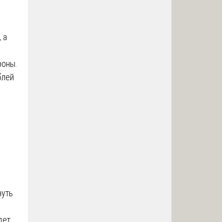
 а
роны.
блей
чуть
дет