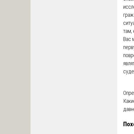
иссл
граж
ситу
там,
Вас 
перв
повр
явля
суде
На
Опре
Каки
по
давн
за
Пох