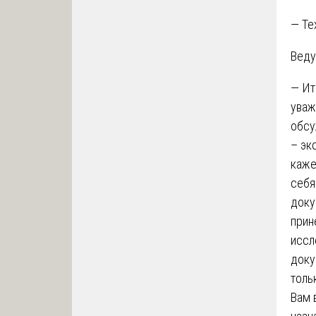
— Те
Веду
— Ит
уваж
обсу
– эк
каже
себя
доку
прин
иссл
доку
толь
Вам 