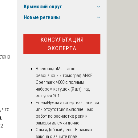
Крымский округ
Новые регионы
КОНСУЛЬТАЦИЯ
ЭКСПЕРТА
тлана
Александр
Магнитно-
резонансный томограф ANKE
Openmark 4000 с полным
набором катушек (9 шт), год
выпуска 201...
Елена
Нужна экспертиза наличия
, что
или отсутствия выполненных
работ по расчистке реки и
ь.
замеры выемки донно...
 2
Ольга
Добрый день. В рамках
закона о защите прав