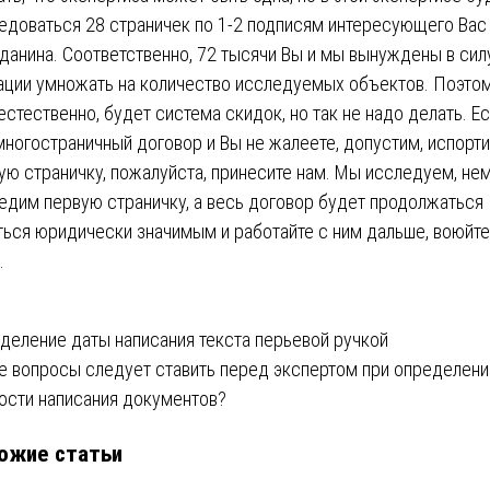
едоваться 28 страничек по 1-2 подписям интересующего Вас
данина. Соответственно, 72 тысячи Вы и мы вынуждены в сил
ации умножать на количество исследуемых объектов. Поэто
 естественно, будет система скидок, но так не надо делать. Ес
многостраничный договор и Вы не жалеете, допустим, испорти
ую страничку, пожалуйста, принесите нам. Мы исследуем, не
едим первую страничку, а весь договор будет продолжаться
ться юридически значимым и работайте с ним дальше, воюйте
.
вигация
деление даты написания текста перьевой ручкой
е вопросы следует ставить перед экспертом при определени
ости написания документов?
писям
ожие статьи