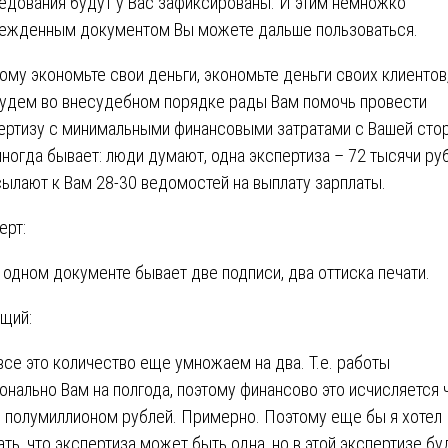
едования будут у Вас зафиксированы. И этим немножко
ежденным документом Вы можете дальше пользоваться.
ому экономьте свои деньги, экономьте деньги своих клиентов,
удем во внесудебном порядке рады Вам помочь провести
ертизу с минимальными финансовыми затратами с Вашей сто
иногда бывает: люди думают, одна экспертиза – 72 тысячи ру
сылают к Вам 28-30 ведомостей на выплату зарплаты.
ерт:
 одном документе бывает две подписи, два оттиска печати.
щий:
все это количество еще умножаем на два. Т.е. работы
онально Вам на полгода, поэтому финансово это исчисляется 
е полумиллионом рублей. Примерно. Поэтому еще бы я хотел
ать, что экспертиза может быть одна, но в этой экспертизе бу