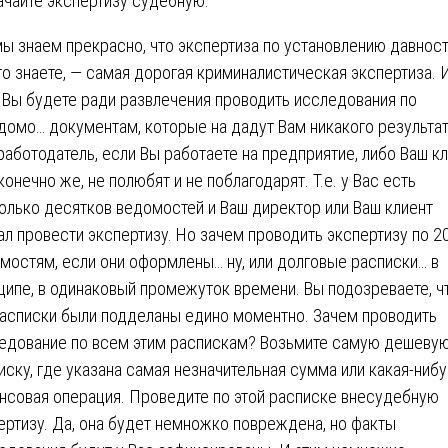
ачайте экспертизу судебную.
 мы знаем прекрасно, что экспертиза по установлению давност
то знаете, — самая дорогая криминалистическая экспертиза. 
 Вы будете ради развлечения проводить исследования по
домо… документам, которые на дадут Вам никакого результат
работодатель, если Вы работаете на предприятие, либо Ваш к
 конечно же, не полюбят и не поблагодарят. Т.е. у Вас есть
олько десятков ведомостей и Ваш директор или Ваш клиент
ал провести экспертизу. Но зачем проводить экспертизу по 2
мостям, если они оформлены… ну, или долговые расписки… в
ципе, в одинаковый промежуток времени. Вы подозреваете, ч
расписки были подделаны едино моментно. Зачем проводить
едование по всем этим распискам? Возьмите самую дешеву
иску, где указана самая незначительная сумма или какая-ниб
нсовая операция. Проведите по этой расписке внесудебную
ертизу. Да, она будет немножко повреждена, но факты