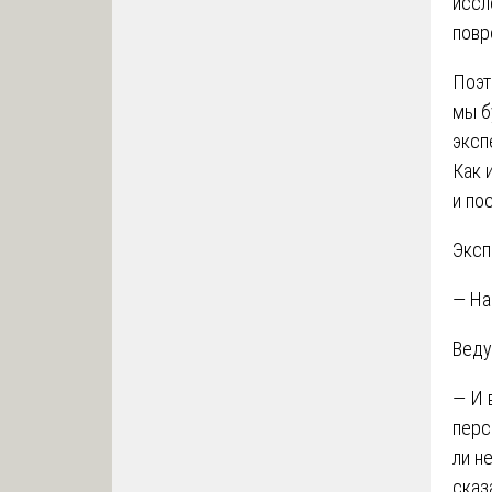
иссл
повр
Поэт
мы б
эксп
Как 
и по
Эксп
— На
Веду
— И 
перс
ли н
сказ