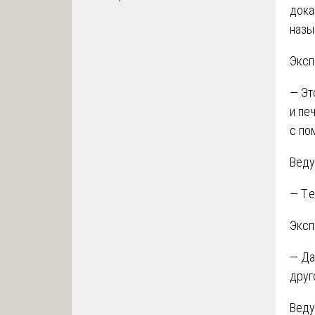
дока
назы
Эксп
— Эт
и пе
с по
Веду
— Т.
Эксп
— Да
друг
Веду