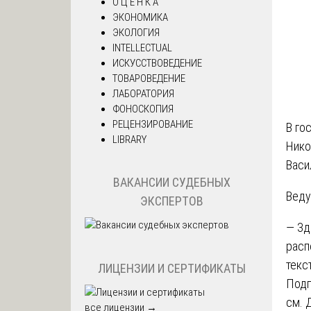
О Ц Е Н К А
ЭКОНОМИКА
ЭКОЛОГИЯ
INTELLECTUAL
ИСКУССТВОВЕДЕНИЕ
ТОВАРОВЕДЕНИЕ
ЛАБОРАТОРИЯ
ФОНОСКОПИЯ
РЕЦЕНЗИРОВАНИЕ
В го
LIBRARY
Нико
Васи
ВАКАНСИИ СУДЕБНЫХ
Веду
ЭКСПЕРТОВ
— Зд
расп
текс
ЛИЦЕНЗИИ И СЕРТИФИКАТЫ
Подп
см. 
все лицензии →