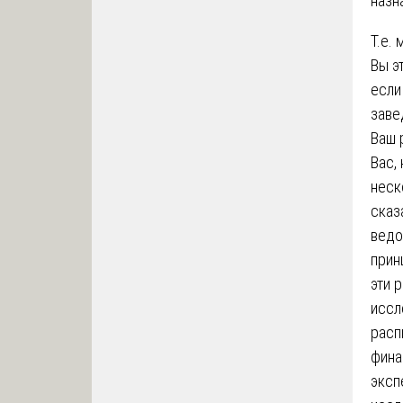
назн
Т.е.
Вы э
если
заве
Ваш 
Вас,
неск
сказ
ведо
прин
эти 
иссл
расп
фина
эксп