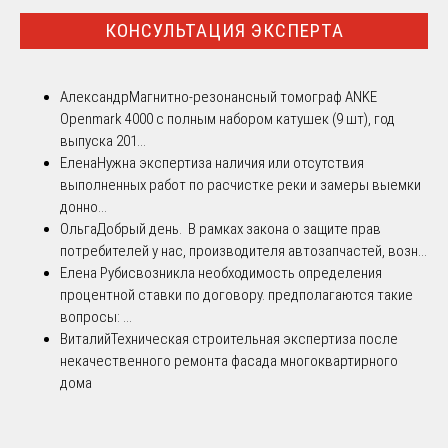
КОНСУЛЬТАЦИЯ ЭКСПЕРТА
Александр
Магнитно-резонансный томограф ANKE
Openmark 4000 с полным набором катушек (9 шт), год
выпуска 201...
Елена
Нужна экспертиза наличия или отсутствия
выполненных работ по расчистке реки и замеры выемки
донно...
Ольга
Добрый день. В рамках закона о защите прав
потребителей у нас, производителя автозапчастей, возн...
Елена Рубис
возникла необходимость определения
процентной ставки по договору. предполагаются такие
вопросы: ...
Виталий
Техническая строительная экспертиза после
некачественного ремонта фасада многоквартирного
дома