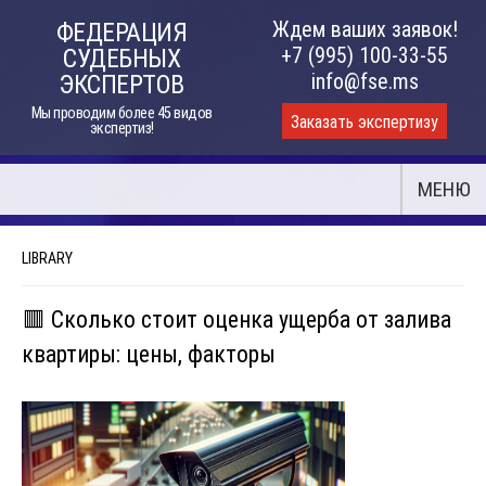
Skip
Ждем ваших заявок!
ФЕДЕРАЦИЯ
to
+7 (995) 100-33-55
СУДЕБНЫХ
content
info@fse.ms
ЭКСПЕРТОВ
Мы проводим более 45 видов
Заказать экспертизу
экспертиз!
МЕНЮ
LIBRARY
🟥 Сколько стоит оценка ущерба от залива
квартиры: цены, факторы