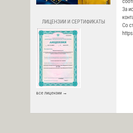
соот
За и
конт
ЛИЦЕНЗИИ И СЕРТИФИКАТЫ
Со с
https
все лицензии →