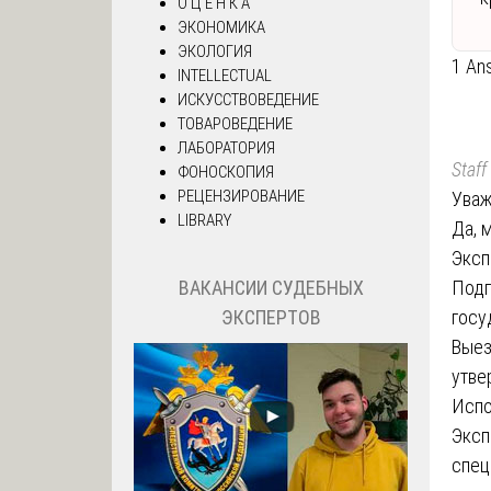
О Ц Е Н К А
ЭКОНОМИКА
ЭКОЛОГИЯ
1 An
INTELLECTUAL
ИСКУССТВОВЕДЕНИЕ
ТОВАРОВЕДЕНИЕ
ЛАБОРАТОРИЯ
Staff
ФОНОСКОПИЯ
РЕЦЕНЗИРОВАНИЕ
Уваж
LIBRARY
Да, 
Эксп
Подг
ВАКАНСИИ СУДЕБНЫХ
госу
ЭКСПЕРТОВ
Выез
утве
Испо
Эксп
спец