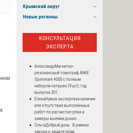
Крымский округ
Новые регионы
КОНСУЛЬТАЦИЯ
ЭКСПЕРТА
Александр
Магнитно-
резонансный томограф ANKE
анном
Openmark 4000 с полным
набором катушек (9 шт), год
выпуска 201...
Елена
Нужна экспертиза наличия
или отсутствия выполненных
я.
работ по расчистке реки и
замеры выемки донно...
Ольга
Добрый день. В рамках
закона о защите прав