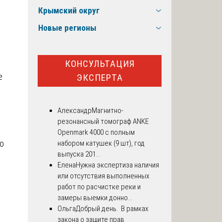
Крымский округ
Новые регионы
КОНСУЛЬТАЦИЯ
е
ЭКСПЕРТА
Александр
Магнитно-
резонансный томограф ANKE
Openmark 4000 с полным
 о
набором катушек (9 шт), год
выпуска 201...
Елена
Нужна экспертиза наличия
или отсутствия выполненных
работ по расчистке реки и
замеры выемки донно...
Ольга
Добрый день. В рамках
закона о защите прав