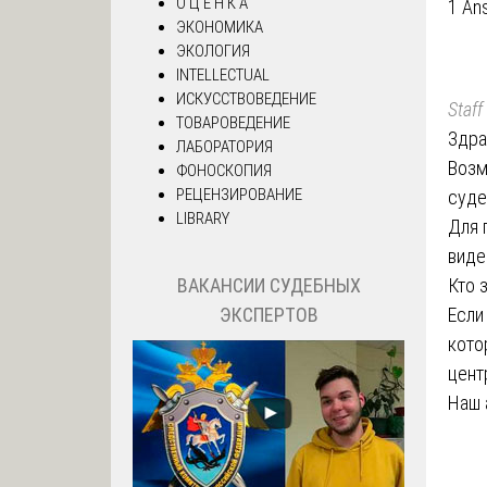
О Ц Е Н К А
1 An
ЭКОНОМИКА
ЭКОЛОГИЯ
INTELLECTUAL
ИСКУССТВОВЕДЕНИЕ
Staff
ТОВАРОВЕДЕНИЕ
Здра
ЛАБОРАТОРИЯ
Возм
ФОНОСКОПИЯ
РЕЦЕНЗИРОВАНИЕ
суде
LIBRARY
Для 
виде
Кто 
ВАКАНСИИ СУДЕБНЫХ
Если
ЭКСПЕРТОВ
кото
цент
Наш 