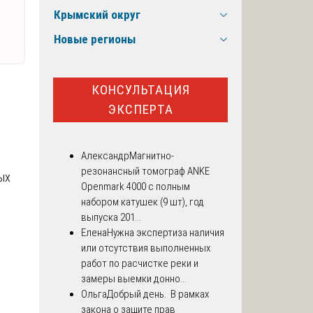
Крымский округ
Новые регионы
КОНСУЛЬТАЦИЯ
ЭКСПЕРТА
Александр
Магнитно-
резонансный томограф ANKE
ых
Openmark 4000 с полным
набором катушек (9 шт), год
выпуска 201...
Елена
Нужна экспертиза наличия
или отсутствия выполненных
работ по расчистке реки и
замеры выемки донно...
Ольга
Добрый день. В рамках
закона о защите прав