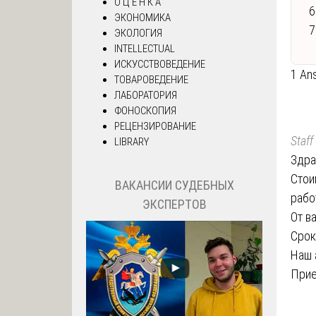
О Ц Е Н К А
6
ЭКОНОМИКА
7
ЭКОЛОГИЯ
INTELLECTUAL
ИСКУССТВОВЕДЕНИЕ
1 An
ТОВАРОВЕДЕНИЕ
ЛАБОРАТОРИЯ
ФОНОСКОПИЯ
РЕЦЕНЗИРОВАНИЕ
Staff
LIBRARY
Здра
Стои
ВАКАНСИИ СУДЕБНЫХ
рабо
ЭКСПЕРТОВ
От в
Срок
Наш 
Прие